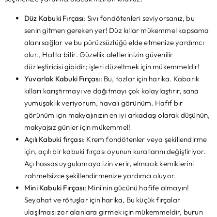
Düz Kabuki Fırçası
: Sıvı fondötenleri seviyorsanız, bu
senin gitmen gereken yer! Düz kıllar mükemmel kapsama
alanı sağlar ve bu pürüzsüzlüğü elde etmenize yardımcı
olur., Hatta bitir. Güzellik aletlerinizin güvenilir
düzleştiricisi gibidir; işleri düzeltmek için mükemmeldir!
Yuvarlak Kabuki Fırçası
: Bu, tozlar için harika. Kabarık
kılları karıştırmayı ve dağıtmayı çok kolaylaştırır, sana
yumuşaklık veriyorum, havalı görünüm. Hafif bir
görünüm için makyajınızın en iyi arkadaşı olarak düşünün,
makyajsız günler için mükemmel!
Açılı Kabuki fırçası
: Krem fondötenler veya şekillendirme
için, açılı bir kabuki fırçası oyunun kurallarını değiştiriyor.
Açı hassas uygulamaya izin verir, elmacık kemiklerini
zahmetsizce şekillendirmenize yardımcı oluyor.
Mini Kabuki Fırçası
: Mini'nin gücünü hafife almayın!
Seyahat ve rötuşlar için harika, Bu küçük fırçalar
ulaşılması zor alanlara girmek için mükemmeldir, burun