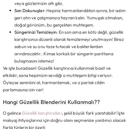
veya gözlerinizin altı gibi.
Son Dokunuşlar
: Hepiniz harmanlandıktan sonra, bir adım
geri atın ve çalışmanıza hayran kalın. Yumuşak olmalısın,
doğal görünüm, bu gerçekten muhteşem.
Süngerinizi Temizleyin
: En son ama en kötü değil, güzellik
karıştırıcınızı düzenli olarak temizlemeyi unutmayın! Biraz
sabun ve su onu taze tutacak ve bakterilerden
arındıracaktır.. Kimse korkak bir süngerin parıltısına
bulaşmasını istemez!
Ve işte buradasın! Güzellik karıştırıcısı kullanmak basit ve
etkilidir, sana hepimizin sevdiği o muhteşem bitişi veriyor.
Öyleyse seninkini al, harmanlamak, ve o parlak cildin
parlamasına izin ver!
Hangi Güzellik Blenderini Kullanmalı??
O gelince
Güzellik karıştırıcıları
, şekil büyük fark yaratabilir! İşte
makyaj ihtiyaçlarınız için doğru olanı seçmenize yardımcı olacak
farklı türlerin bir özeti: