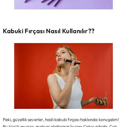
Kabuki Fırçası Nasıl Kullanılır??
Peki, güzellik severler, hadi kabuki fırçası hakkında konuşalım!
Bu küçük mucize, makyaj aletlerinin İsviçre Çakısı gibidir. Çok