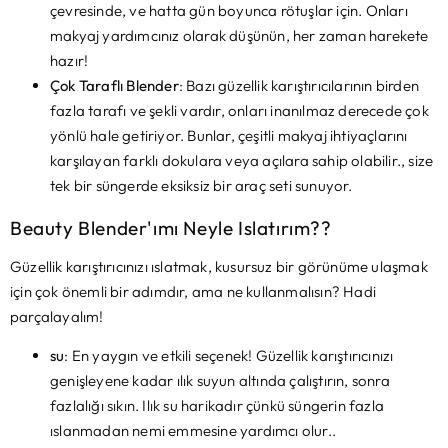
çevresinde, ve hatta gün boyunca rötuşlar için. Onları
makyaj yardımcınız olarak düşünün, her zaman harekete
hazır!
Çok Taraflı Blender
: Bazı güzellik karıştırıcılarının birden
fazla tarafı ve şekli vardır, onları inanılmaz derecede çok
yönlü hale getiriyor. Bunlar, çeşitli makyaj ihtiyaçlarını
karşılayan farklı dokulara veya açılara sahip olabilir., size
tek bir süngerde eksiksiz bir araç seti sunuyor.
Beauty Blender'ımı Neyle Islatırım??
Güzellik karıştırıcınızı ıslatmak, kusursuz bir görünüme ulaşmak
için çok önemli bir adımdır, ama ne kullanmalısın? Hadi
parçalayalım!
su
: En yaygın ve etkili seçenek! Güzellik karıştırıcınızı
genişleyene kadar ılık suyun altında çalıştırın, sonra
fazlalığı sıkın. Ilık su harikadır çünkü süngerin fazla
ıslanmadan nemi emmesine yardımcı olur..