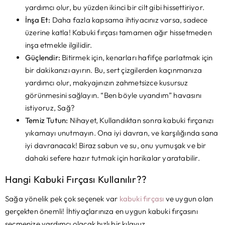
yardımcı olur, bu yüzden ikinci bir cilt gibi hissettiriyor.
İnşa Et:
Daha fazla kapsama ihtiyacınız varsa, sadece
üzerine katla! Kabuki fırçası tamamen ağır hissetmeden
inşa etmekle ilgilidir.
Güçlendir:
Bitirmek için, kenarları hafifçe parlatmak için
bir dakikanızı ayırın. Bu, sert çizgilerden kaçınmanıza
yardımcı olur, makyajınızın zahmetsizce kusursuz
görünmesini sağlayın. “Ben böyle uyandım” havasını
istiyoruz, Sağ?
Temiz Tutun:
Nihayet, Kullandıktan sonra kabuki fırçanızı
yıkamayı unutmayın. Ona iyi davran, ve karşılığında sana
iyi davranacak! Biraz sabun ve su, onu yumuşak ve bir
dahaki sefere hazır tutmak için harikalar yaratabilir.
Hangi Kabuki Fırçası Kullanılır??
Sağa yönelik pek çok seçenek var
kabuki fırçası
ve uygun olan
gerçekten önemli! İhtiyaçlarınıza en uygun kabuki fırçasını
seçmenize yardımcı olacak hızlı bir kılavuz.