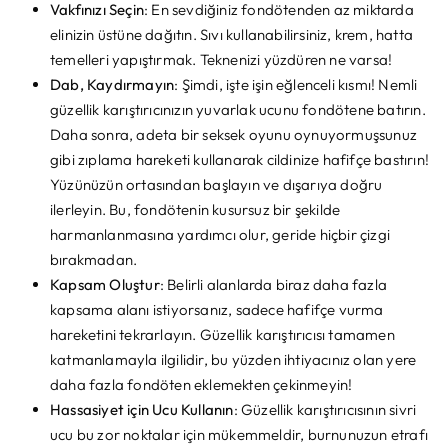
Vakfınızı Seçin
: En sevdiğiniz fondötenden az miktarda
elinizin üstüne dağıtın. Sıvı kullanabilirsiniz, krem, hatta
temelleri yapıştırmak. Teknenizi yüzdüren ne varsa!
Dab, Kaydırmayın
: Şimdi, işte işin eğlenceli kısmı! Nemli
güzellik karıştırıcınızın yuvarlak ucunu fondötene batırın.
Daha sonra, adeta bir seksek oyunu oynuyormuşsunuz
gibi zıplama hareketi kullanarak cildinize hafifçe bastırın!
Yüzünüzün ortasından başlayın ve dışarıya doğru
ilerleyin. Bu, fondötenin kusursuz bir şekilde
harmanlanmasına yardımcı olur, geride hiçbir çizgi
bırakmadan.
Kapsam Oluştur
: Belirli alanlarda biraz daha fazla
kapsama alanı istiyorsanız, sadece hafifçe vurma
hareketini tekrarlayın. Güzellik karıştırıcısı tamamen
katmanlamayla ilgilidir, bu yüzden ihtiyacınız olan yere
daha fazla fondöten eklemekten çekinmeyin!
Hassasiyet için Ucu Kullanın
: Güzellik karıştırıcısının sivri
ucu bu zor noktalar için mükemmeldir, burnunuzun etrafı