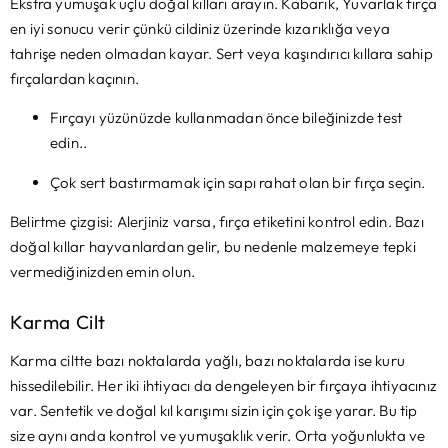
Ekstra yumuşak uçlu doğal kılları arayın. Kabarık, Yuvarlak fırça
en iyi sonucu verir çünkü cildiniz üzerinde kızarıklığa veya
tahrişe neden olmadan kayar. Sert veya kaşındırıcı kıllara sahip
fırçalardan kaçının.
Fırçayı yüzünüzde kullanmadan önce bileğinizde test
edin..
Çok sert bastırmamak için sapı rahat olan bir fırça seçin.
Belirtme çizgisi: Alerjiniz varsa, fırça etiketini kontrol edin. Bazı
doğal kıllar hayvanlardan gelir, bu nedenle malzemeye tepki
vermediğinizden emin olun.
Karma Cilt
Karma ciltte bazı noktalarda yağlı, bazı noktalarda ise kuru
hissedilebilir. Her iki ihtiyacı da dengeleyen bir fırçaya ihtiyacınız
var. Sentetik ve doğal kıl karışımı sizin için çok işe yarar. Bu tip
size aynı anda kontrol ve yumuşaklık verir. Orta yoğunlukta ve