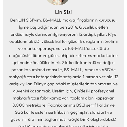
Lin Sisi
Ben LIN SISI'yım, BS-MALL makyaj fırçalarının kurucusu.
İşime başladığımdan beri 2014, Güzellik aletleri
endüstrisiyle derinden ilgileniyorum 12 ardışık yıllar, R'ye
odaklanmak&D, yüksek kaliteli güzellik araçlarının üretimi
ve marka operasyonu, ve BS-MALL'un sektörde
olağanüstü itibar ve güce sahip bir referans marka haline
gelmesine öncülük etmek. Sıkı kalite kontrolü ve doğru
pazar konumlandırması ile, BS-MALL, Amazon ABD'de
makyaj fırçası kategorisinde satışlarda 1. sırada yer aldı 12
ardışık yıllar, Dünya çapındaki müşterilerin tanınmasını ve
güvenini kazanmak. Üretim için, Çin'de iki profesyonel
makyaj fırçası fabrikamız var, toplam alanı kapsayan
8,000 metrekare. Fabrikalarımız BSCI sertifikalıdır ve
SGS kalite sistem sertifikasını geçmiştir, standart ve
güvenilir üretimin sağlanması. Güçlü bir R oluşturduk&D
özelliğine sahip ve makyaj fırça setlerinin estetik