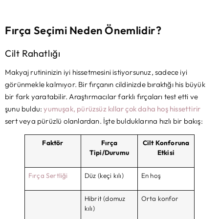
Fırça Seçimi Neden Önemlidir?
Cilt Rahatlığı
Makyaj rutininizin iyi hissetmesini istiyorsunuz, sadece iyi
görünmekle kalmıyor. Bir fırçanın cildinizde bıraktığı his büyük
bir fark yaratabilir. Araştırmacılar farklı fırçaları test etti ve
şunu buldu:
yumuşak, pürüzsüz kıllar çok daha hoş hissettirir
sert veya pürüzlü olanlardan. İşte bulduklarına hızlı bir bakış:
Faktör
Fırça
Cilt Konforuna
Tipi/Durumu
Etkisi
Fırça Sertliği
Düz (keçi kılı)
En hoş
Hibrit (domuz
Orta konfor
kılı)