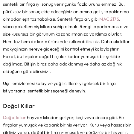
sentetik bir fırça iyi sonuç verir çünkü fazla ürünü emmez. Bu,
pürüzsüz bir sonuç elde edeceğiniz anlamına gelir, topaklanma
olmadan eşit toz tabakası. Sentetik fırçalar, gibi
MAC 217S
,
sıkıca paketlenmiş kıllara sahip olmak. Rengi toparlamanıza ve
size kusursuz bir görünüm kazandırmanıza yardımcı olurlar.
Hem toz hem de krem ​​ürünlerde kullanabilirsiniz. Daha sıkı kıllar
makyajınızın nereye gideceğini kontrol etmeyi kolaylaştırır.
Fakat, bu fırçalar doğal fırçalar kadar yumuşak bir şekilde
dağılmaz. Bitişin biraz daha odaklanmış ve daha az dağınık
olduğunu görebilirsiniz..
Uç:
Temizlemesi kolay ve yağlı ciltlere iyi gelecek bir fırça
istiyorsanız, sentetik bir seçeneği deneyin.
Doğal Kıllar
Doğal kıllar
hayvan kılından geliyor, keçi veya sincap gibi. Bu
fırçalar yumuşak ve kabarık bir his veriyor. Kuru veya hassas bir
cildiniz varsa, doğal bir fırça yumuşak ve pürüzsüz bir his verir.