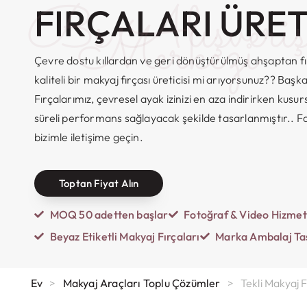
Bs Alışveri
FIRÇALARI ÜRET
Merkezi
Çevre dostu kıllardan ve geri dönüştürülmüş ahşaptan f
kaliteli bir makyaj fırçası üreticisi mi arıyorsunuz?? Baş
Fırçalarımız, çevresel ayak izinizi en aza indirirken kus
süreli performans sağlayacak şekilde tasarlanmıştır.. F
bizimle iletişime geçin.
Toptan Fiyat Alın
MOQ 50 adetten başlar
Fotoğraf & Video Hizmet
Beyaz Etiketli Makyaj Fırçaları
Marka Ambalaj Ta
Ev
>
Makyaj Araçları Toplu Çözümler
>
Tekli Makyaj F