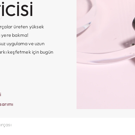
ş
ICISI
ırçalar üreten yüksek
ka yere bakma!
ursuz uygulama ve uzun
arkı keşfetmek için bugün
i
sarımı
ırçası