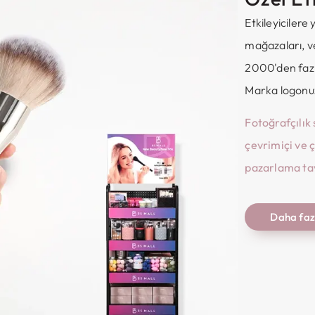
Etkileyicilere
mağazaları, ve
2000'den fazl
Marka logonuz
Fotoğrafçılık
çevrimiçi ve 
pazarlama tav
Daha faz