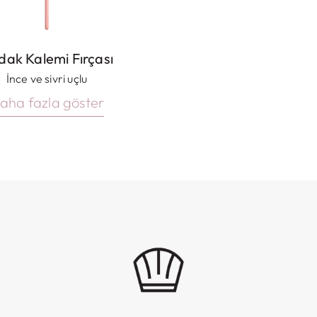
dak Kalemi Fırçası
İnce ve sivri uçlu
aha fazla göster