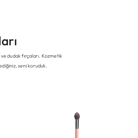
arı
r, ve dudak fırçaları. Kozmetik
diğiniz, seni koruduk.