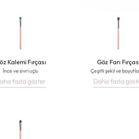
öz Kalemi Fırçası
Göz Farı Fırças
İnce ve sivri uçlu
Çeşitli şekil ve boyutl
aha fazla göster
Daha fazla göst