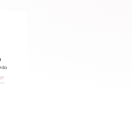
ı
arda
er