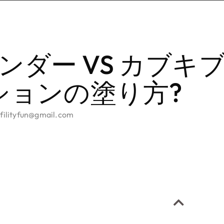
ダー VS カブキ
ションの塗り方?
nfilityfun@gmail.com