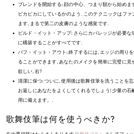
ブレンドを開始する:
顔の中心、つまり額から始めます,
ピカピカにしているかのよう. このテクニックはフ
ます, まるで第二の皮膚のような感覚です.
ビルド・イット・アップ:
さらにカバレッジが必要な場
に構築することがすべてです.
バフ・イット・アウト:
終了するには, エッジの周り
ることができます, あなたのメイクを簡単に完璧に見
欲しい, 右?
清潔に保つ:
ついに, 使用後は歌舞伎筆を洗うことを忘
お返しにあなたをよくしてくれるでしょう! 少量の
用に備えます。.
歌舞伎筆は何を使うべきか?
右の選択肢はたくさんあります
歌舞伎ブラシ
そしてフィッ