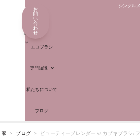
シングル
店
お
日
問
い
本
合
解決
わ
語
せ
エコブラシ
専門知識
私たちについて
ブログ
家
>
ブログ
>
ビューティーブレンダー vs カブキブラシ: