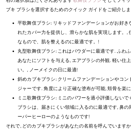
ブキ ブラシを選択するためのクイック ガイドをご紹介しま
平歌舞伎ブラシ
: リキッドファンデーションがお好き
れたカバー力を提供し、滑らかな肌を実現します。, 
なもので、肌を整えるのに最適です。!
丸型歌舞伎ブラシ
: これはパウダーに最適です. ふ
あなたにソフトを与える, エアブラシの外観. 軽い
い。, ノーメイクの日に最適!
斜めカブキブラシ
: クリームファンデーションやコン
ジャーです. 角度により正確な塗布が可能, 頬骨を楽
ミニ歌舞伎ブラシ
: ミニのパワーを過小評価しないで
ブラシは、届きにくい領域に入るのに最適です, 鼻の
ーパーヒーローのようなものです!
それで, どのカブキブラシがあなたの名前を呼んでいますか