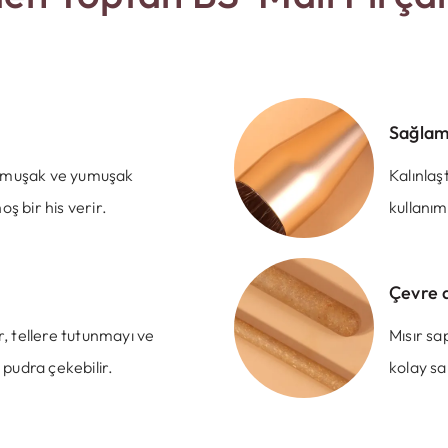
Sağlam
 yumuşak ve yumuşak
Kalınlaş
 bir his verir.
kullanım
Çevre 
ar, tellere tutunmayı ve
Mısır sa
 pudra çekebilir.
kolay sa