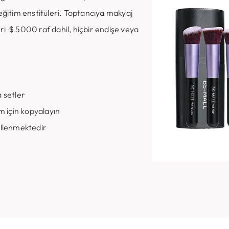
eğitim enstitüleri. Toptancıya makyaj
tleri ＄5000 raf dahil, hiçbir endişe veya
 setler
m için kopyalayın
ellenmektedir