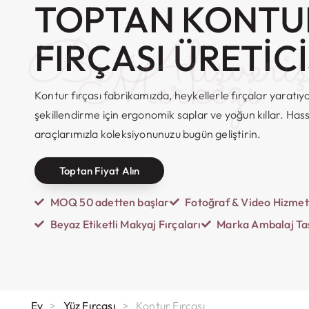
TOPTAN KONTU
Bs Alışveri
FIRÇASI ÜRETICI
Merkezi
Kontur fırçası fabrikamızda, heykellerle fırçalar yarat
şekillendirme için ergonomik saplar ve yoğun kıllar. Has
araçlarımızla koleksiyonunuzu bugün geliştirin.
Toptan Fiyat Alın
MOQ 50 adetten başlar
Fotoğraf & Video Hizmet
Beyaz Etiketli Makyaj Fırçaları
Marka Ambalaj Ta
Ev
>
Yüz Fırçası
>
Kontur Fırçası