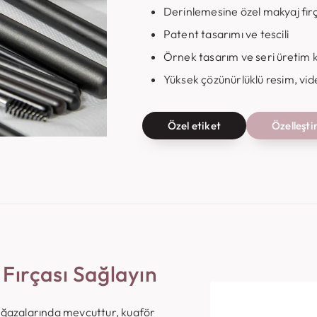
Derinlemesine özel makyaj fırç
Patent tasarımı ve tescili
Örnek tasarım ve seri üretim k
Yüksek çözünürlüklü resim, vide
Özel etiket
Özelleşt
Fırçası Sağlayın
mağazalarında mevcuttur, kuaför