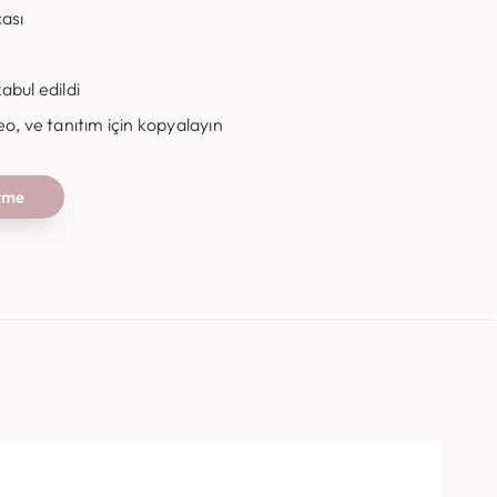
ası
abul edildi
o, ve tanıtım için kopyalayın
irme