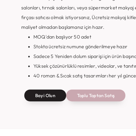
salonları, tırnak salonları, veya süpermarket makyaj 
fırçası satıcısı olmak istiyorsanız, Ücretsiz makyaj ki
maliyet olmadan başlamanız için hazır.
MOQ'dan başlıyor 50 adet
Stokta ücretsiz numune gönderilmeye hazır
Sadece 5 Yeniden dolum siparişi için ürün başına
Yüksek çözünürlüklü resimler, videolar, ve tanıtı
40 roman & Sıcak satış tasarımları her yıl günc
Bayi Olun
Toplu Toptan Satış