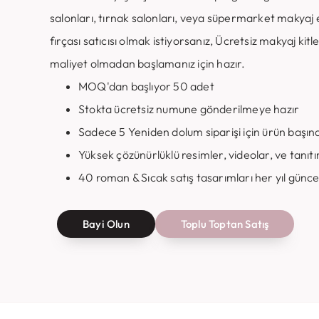
salonları, tırnak salonları, veya süpermarket makyaj 
fırçası satıcısı olmak istiyorsanız, Ücretsiz makyaj ki
maliyet olmadan başlamanız için hazır.
MOQ'dan başlıyor 50 adet
Stokta ücretsiz numune gönderilmeye hazır
Sadece 5 Yeniden dolum siparişi için ürün başına
Yüksek çözünürlüklü resimler, videolar, ve tanıtı
40 roman & Sıcak satış tasarımları her yıl günc
Bayi Olun
Toplu Toptan Satış