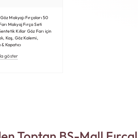
öz Makyajı Fırçaları 50
arı Makyaj Fırça Seti
ntetik Kıllar Göz Farı için
lı, Kaş, Göz Kalemi,
 & Kapatıcı
la göster
en Toptan BS-Mall Fırçal