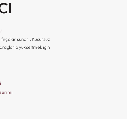
CI
ş
 fırçalar sunar., Kusursuz
i araçlarla yükseltmek için
i
sarımı