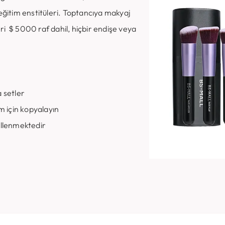
eğitim enstitüleri. Toptancıya makyaj
tleri ＄5000 raf dahil, hiçbir endişe veya
 setler
m için kopyalayın
ellenmektedir