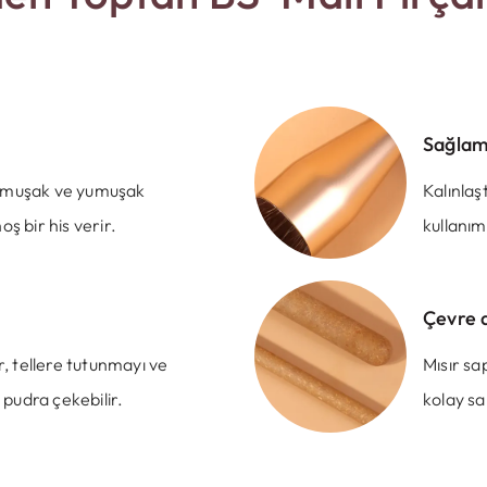
Sağlam
 yumuşak ve yumuşak
Kalınlaş
 bir his verir.
kullanım
Çevre 
ar, tellere tutunmayı ve
Mısır sa
 pudra çekebilir.
kolay sa