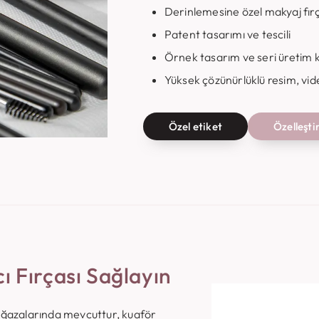
Derinlemesine özel makyaj fırç
Patent tasarımı ve tescili
Örnek tasarım ve seri üretim k
Yüksek çözünürlüklü resim, vide
Özel etiket
Özelleşt
 Fırçası Sağlayın
mağazalarında mevcuttur, kuaför