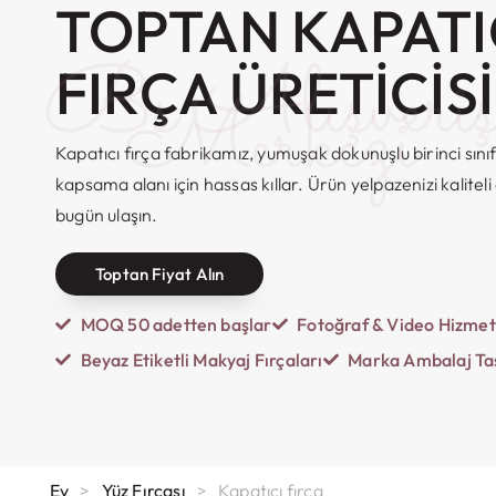
TOPTAN KAPATI
Bs Alışveri
FIRÇA ÜRETICISI
Merkezi
Kapatıcı fırça fabrikamız, yumuşak dokunuşlu birinci sınıf
kapsama alanı için hassas kıllar. Ürün yelpazenizi kalitel
bugün ulaşın.
Toptan Fiyat Alın
MOQ 50 adetten başlar
Fotoğraf & Video Hizmet
Beyaz Etiketli Makyaj Fırçaları
Marka Ambalaj Ta
Ev
>
Yüz Fırçası
>
Kapatıcı fırça