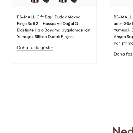
BS-MALL Çift Başlı Dudak Makyaj
BS-MALL G
Fırça Seti 2 – Hassas ve Doğal Q-
adet Göz F
Elastisite Halo Boyama Uygulaması için
Yumuşak Se
Yumuşak Silikon Dudak Fırçası
Ahşap Sap
Karıştırma
Daha fazla göster
Daha faz
Ned