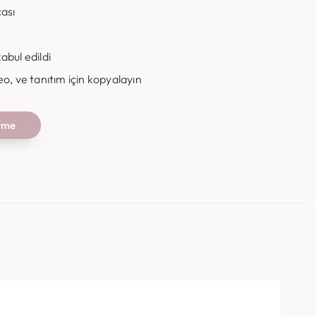
ası
abul edildi
o, ve tanıtım için kopyalayın
irme