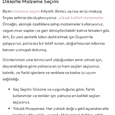
Dikkatle Malzeme Seçimi
Bizim
malzeme seçimi
ihtiyatlı. Birinci, ayrıca en iyi makyaj
fırçası setimizi de oluşturuyoruz.
yüksek kaliteli malzemeler
.
Örneğin, ekolojik özelliklere sahip malzemeler kullanıyoruz,
vegan mısır sapları ve geri dönüştürülebilir kahve telveleri gibi.
Artı, En yeni sentetik kılları dahil etmek için Dupont ile
çalışıyoruz, pürüzsüz bir teklif sunan, doğal hayvan kıllarına
benzer yumuşak dokunuş.
Ürünlerimizin yine birinci sınıf olduğundan emin olmak için,
dayanıklılığına göre yalnızca en iyi ham saçları seçiyoruz,
kalınlık, ve farklı işlevlere ve renklere ne kadar iyi uyum
sağladığı.
Saç Seçimi: Gücüne ve uygunluğuna göre, farklı
kullanımlar ve renkler için yalnızca en kaliteli saçları
seçiyoruz.
Yüksük Muayenesi: Her yüksük doğru şekil açısından elle
kontrol edilir, sıkılık, ve renk. Mükemmel değilse, atıldı.