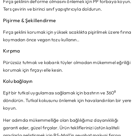
Fırça şeklinin deforme olmasını önlemek için PP torbaya koyun.
Ters çevirin ve birinci sınıf yapıştırıcıyla doldurun.
Pişirme & Şekillendirme
Fırça şeklini korumak için yüksek sıcaklıkta pişirilmek üzere fırına
koymadan önce vegan tozu kullanın..
Kırpma
Pürüzsüz tutmak ve kabarık tüyler olmadan mükemmel eğriliği
korumak için fırçayı elle kesin.
Kolu bağlayın
Eşit bir tutkal uygulaması sağlamak için bastırın ve 360⁰
döndürün. Tutkal kokusunu önlemek için havalandırılan bir yere
koyun.
Her adımda mükemmelliğe olan bağlılığımız dayanıklılığı
garanti eder, güzel fırçalar. Ürün tekliflerinizi üstün kaliteli
araçlarla geliştirmek için BS-Mall'in seyahat makyaj fırçası