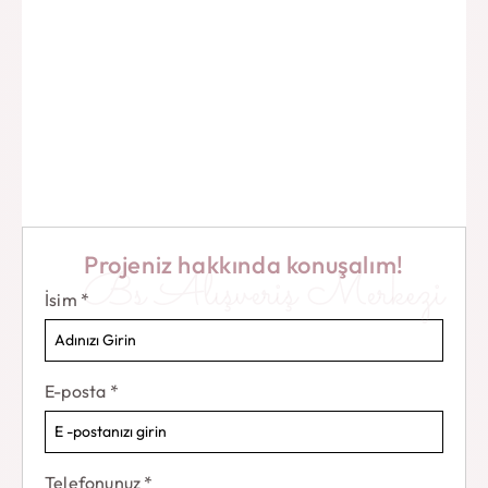
Projeniz hakkında konuşalım!
Bs Alışveriş Merkezi
İsim
*
E-posta
*
Telefonunuz
*