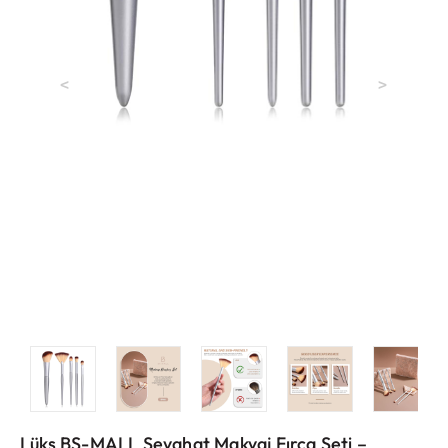
<
>
Lüks BS-MALL Seyahat Makyaj Fırça Seti –