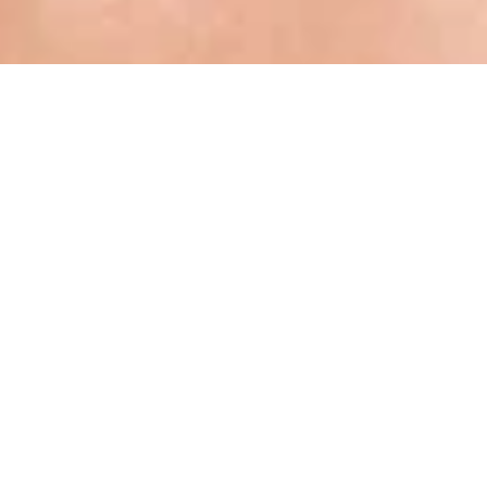
GÜZELLIK İŞINIZI KURMAK İÇIN BIR ADIM
UZAKTA
Fikirlerinize dayalı anahtar teslim çözümler için
uzmanlarımıza danışın.
FOSHAN JIERUIMEI MAKYAJ CO., LTD.ŞTİ
E-posta: service@bsmallbeauty.com