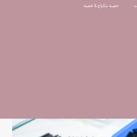
ث
حقيبة مكياج & قضية