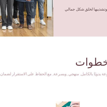
 وتشذيبها لخلق شكل جمالي
ثم يقوم الحرفي بتقريب
الرأس عن طريق
ة يدويًا بالكامل, منهجي, وبسرعة, مع الحفاظ على الاستقرار لضمان ج