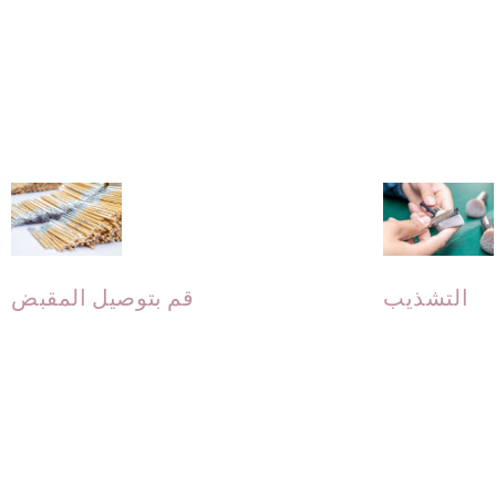
استخدم آلة للضغط على الفرشاة
وإبقائها في مكانها لمنع فكها.
التشذيب
قم بتوصيل المقبض