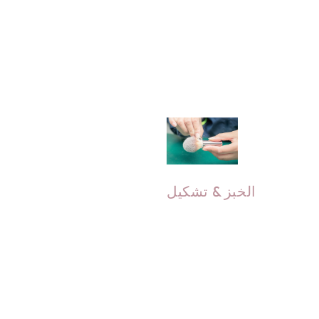
لنصائح الإضافية, يتم تطبيق
بالتساوي بحيث يلتصق رأس
لفرشاة والطويق بقوة أكبر.
الخبز & تشكيل