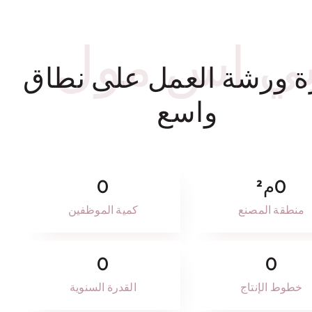
ي اس مول
ة ورشة العمل على نطاق
واسع
0
م²
0
منطقة المصنع
كمية الموظفين
0
0
خطوط الإنتاج
القدرة السنوية