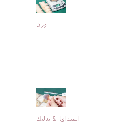
وزن
يتضمن إعا
أني
مت
المتداول & تدليك