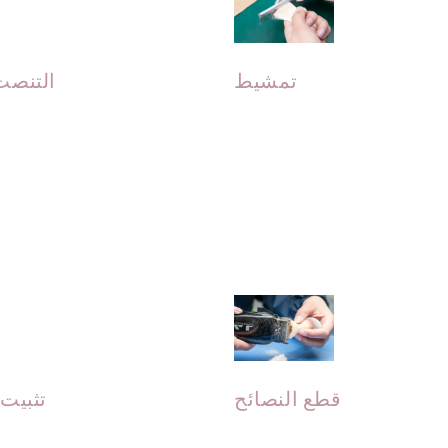
تمشيط
التنصت
دة ترتيب الشعيرات لجعلها
قة وناعمة. مما يجعل الشعر
ساويًا ونظيفًا من الشوائب.
قم بقص الفرشاة يدويًا لإبق
قطع النصائح
تثبيت
والحفاظ على الانحناء ال
انتف