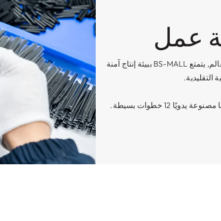
ة عمل
كمصنعين موثوقين لفرش الماكياج في جميع أنحاء العالم, يتمتع BS-MALL ببيئة إنتاج آمنة
التقليدية.
ًا 12 خطوات بسيطة.