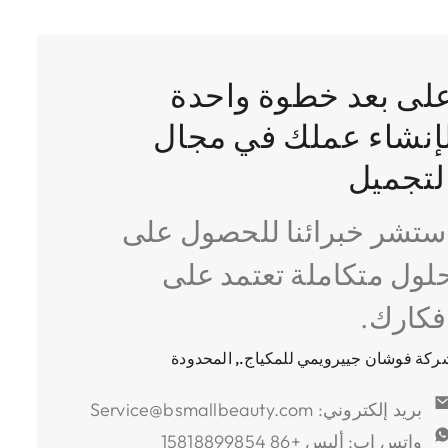
مسحوق نباتي قبل إدخالها
الفرن ليتم خبزها على درجة
رة عالية للحفاظ على شكل
لى بعد خطوة واحدة
الفرشاة.
إنشاء عملك في مجال
لتجميل
ستشر خبرائنا للحصول على
لول متكاملة تعتمد على
فكارك.
ركة فوشان جييرويمي للمكياج., المحدودة
بريد إلكتروني: Service@bsmallbeauty.com
واتس اب: أليس +86 15818899854