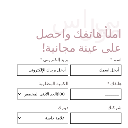
بي اس
اضغط وقم بتدويره 360 درجة لضمان
مول
تطبيق الغراء بالتساوي. ضعه في
مكان جيد التهوية لمنع رائحة الغراء.
املأ هاتفك واحصل
على عينة مجانية!
اسم
*
بريد إلكتروني
*
هاتفك
*
الكمية المطلوبة
شركتك
دورك