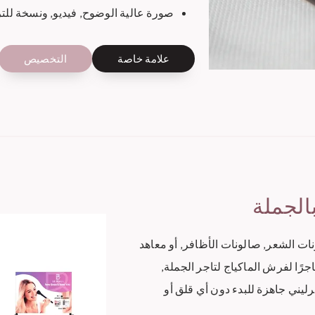
صورة عالية الوضوح, فيديو, ونسخة للت
علامة خاصة
التخصيص
الجملة
متاجر التجميل, صالونات الشعر, صالونات الأظافر, أو معاهد
جرًا لفرش الماكياج لتاجر الجملة,
انية المتضمنة رفًا بقيمة 5000 جنيه إسترليني جاهزة للبدء دون أي قلق أو