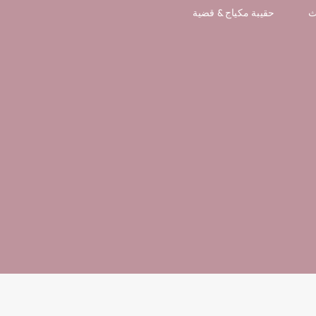
ث
حقيبة مكياج & قضية