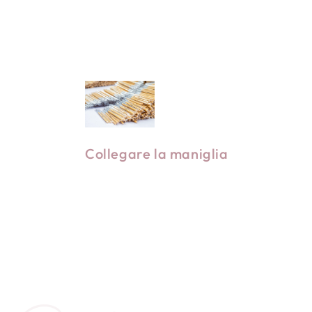
Utilizzare una macchina per
premere e mantenere la spazzola
in posizione per evitare che si
sganci.
Collegare la maniglia
Premere e ruotare di 360⁰ per
garantire un'applicazione