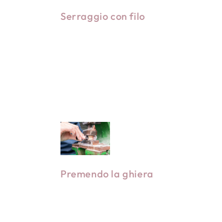
Serraggio con filo
La testina è legata saldamente
con un filo sottile per evitare che
Rimuovere il filo e utilizzare un
o per
i peli si diffondano.
tubo come supporto per inserire
tenere la
Premendo la ghiera
il pennello nella ghiera.
 peli