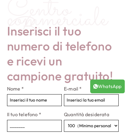
Centro
commerciale
uniforme della colla. Posizionarlo
Bs
in un luogo ventilato per evitare
l'odore di colla.
Inserisci il tuo
numero di telefono
e ricevi un
campione gratuito!
WhatsApp
Nome
*
E-mail
*
Il tuo telefono
*
Quantità desiderata