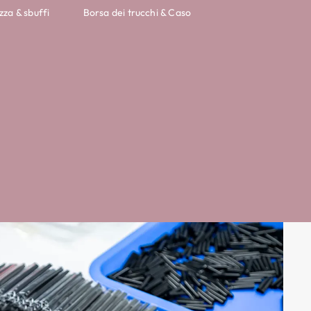
zza & sbuffi
Borsa dei trucchi & Caso