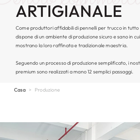
Bs
ARTIGIANALE
Come produttori affidabili di pennelli per trucco in tut
dispone di un ambiente di produzione sicuro e sano in cui 
mostrano la loro raffinata e tradizionale maestria.
Seguendo un processo di produzione semplificato, i nostri
premium sono realizzati a mano 12 semplici passaggi.
Casa
>
Produzione