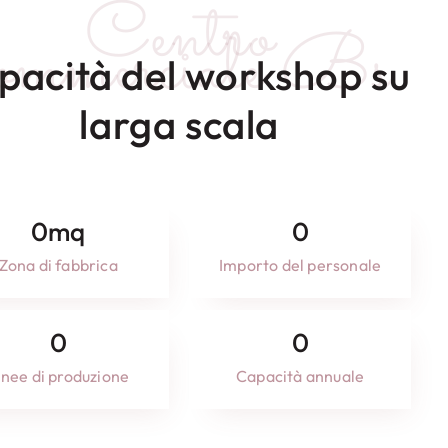
Centro
ommerciale Bs
pacità del workshop su
larga scala
0
mq
0
Zona di fabbrica
Importo del personale
0
0
inee di produzione
Capacità annuale