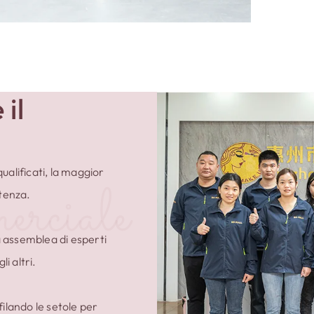
 il
ualificati, la maggior
erciale
etenza.
 assemblea di esperti
i altri.
ilando le setole per