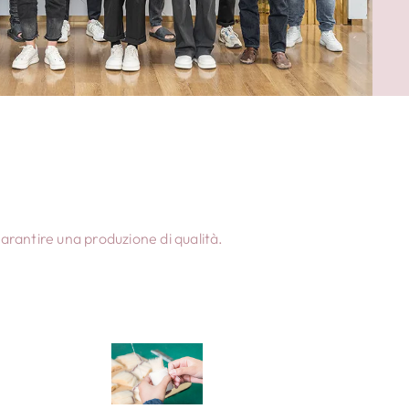
ionate
igiano le
e la
gio.
arantire una produzione di qualità.