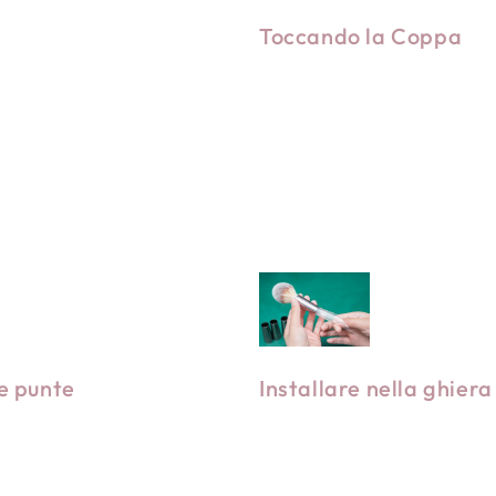
Toccando la Coppa
a riorganizzazione delle
r renderlo pulito e
 Questo rende i capelli
Taglia il pennello a man
e puliti dalle impurità.
mantenerlo liscio e man
le punte
Installare nella ghiera
curvatura perfetta senza
gonfi.