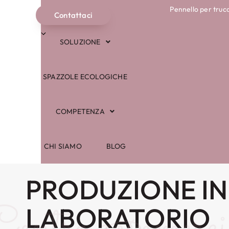
Pennello per truc
NEGOZIO
Contattaci
Italiano
SOLUZIONE
SPAZZOLE ECOLOGICHE
COMPETENZA
CHI SIAMO
BLOG
PRODUZIONE IN
entro commerci
LABORATORIO