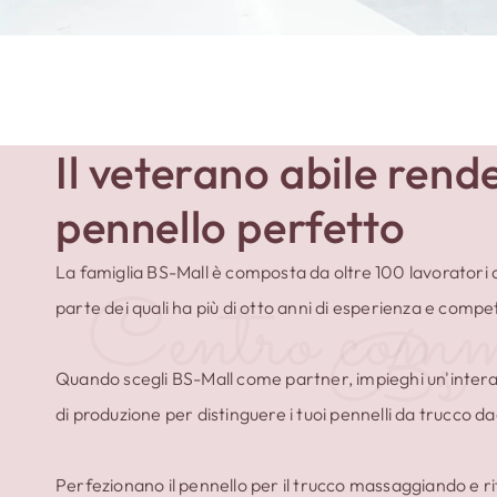
Il veterano abile rende
pennello perfetto
La famiglia BS-Mall è composta da oltre 100 lavoratori q
Centro comm
parte dei quali ha più di otto anni di esperienza e comp
Bs
Quando scegli BS-Mall come partner, impieghi un'intera
di produzione per distinguere i tuoi pennelli da trucco dagl
Perfezionano il pennello per il trucco massaggiando e rif