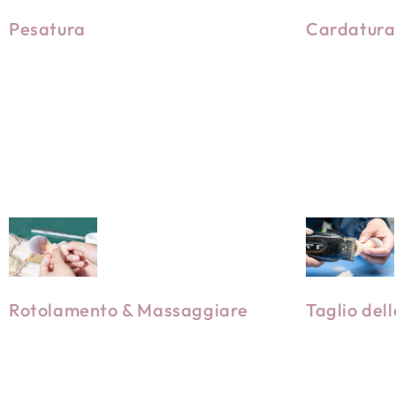
Pesatura
Cardatura
Implica l
setole pe
morbido.
uniformi 
Rotolamento & Massaggiare
Taglio del