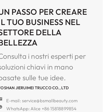
 ad alta temperatura per
UN PASSO PER CREARE
e la forma a pennello.
IL TUO BUSINESS NEL
SETTORE DELLA
BELLEZZA
Consulta i nostri esperti per
soluzioni chiavi in ​​mano
basate sulle tue idee.
FOSHAN JIERUIMEI TRUCCO CO., LTD
E-mail: service@bsmallbeauty.com
WhatsApp: Alice +86 15818899854