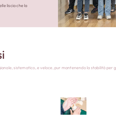
le liscia che la
Le setole vengono posiz
nella tazza Dun; poi l'art
fa arrotondare, modellar
i
testa mediante stampag
anale, sistematico, e veloce, pur mantenendo la stabilità per g