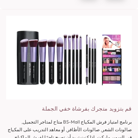
قم بتزويد متجرك بفرشاة خفي الجملة
برنامج امتياز فرش المكياج BS-Mall متاح لمتاجر التجميل,
صالونات الشعر, صالونات الأظافر, أو معاهد التدريب على المكياج
في السوبر ماركت. إذا كنت تريد أن تصبح تاجرًا لفرش الماكياج