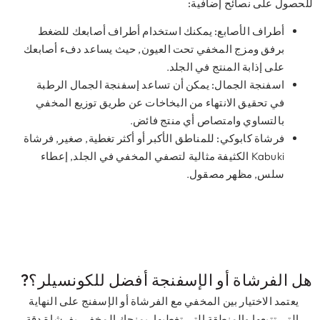
حصول على نصائح إضافية:
أطراف الأصابع:
يمكنك استخدام أطراف أصابعك للضغط
برفق ومزج المخفي تحت العيون, حيث يساعد دفء أصابعك
على إذابة المنتج في الجلد.
اسفنجة الجمال:
يمكن أن تساعد إسفنجة الجمال الرطبة
في تحقيق الانتهاء من البخاخات عن طريق توزيع المخفي
بالتساوي وامتصاص أي منتج فائض.
فرشاة كابوكي:
للمناطق الأكبر أو أكثر تغطية, صغير, فرشاة
Kabuki الكثيفة مثالية لتصفي المخفي في الجلد, إعطاء
سلس, مظهر مصقول.
ل الفرشاة أو الإسفنجة أفضل للكونسيلر؟?
يعتمد الاختيار بين المخفي مع الفرشاة أو الإسفنج على النهاية
التي تتبعها والمنطقة التي تغطيها. يمنحك المخفي بفرشاة دقة