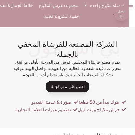
فرشاة مكياج واحدة
مجموعة فرش المكياج
خلاط الجمال & نفث
اتصل
معلومات عنا
فرش ايكو
حقيبة مكياج & قضية
بنا
بي اس مول
الشركة المصنعة للفرشاة المخفي
بالجملة
يقدم مصنع فرشاة المخفيين فرش من الدرجة الأولى مع لينة,
شعيرات دقيقة للتغطية الخالية من العيوب. تواصل اليوم لترقية
تشكيلة المنتجات الخاصة بك باستخدام أدوات الجودة.
احصل على سعر الجملة
موك يبدأ من 50 قطعة
صورة & خدمة الفيديو
فرش مكياج وايت ليبل
تصميم عبوات العلامة التجارية