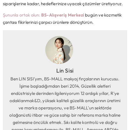
siparişlerine kadar, hedeflerinize uyacak çözümler üretiyoruz.
Şununla ortak olun:
BS-Alışveriş Merkezi
bugün ve kozmetik
çantası fikirlerinizi çarpıcı ürünlere dönüştürün.
Lin Sisi
Ben LIN SISI'yım, BS-MALL makyaj fırçalarının kurucusu.
İşime başladığımdan beri 2014, Güzellik aletleri
endüstrisiyle derinden ilgileniyorum 12 ardışık yıllar, R'ye
odaklanmak&D, yüksek kaliteli güzellik araçlarının üretimi
ve marka operasyonu, ve BS-MALL'un sektörde
olağanüstü itibar ve güce sahip bir referans marka haline
gelmesine öncülük etmek. Sıkı kalite kontrolü ve doğru
pazar konumlandırması ile, BS-MALL, Amazon ABD'de