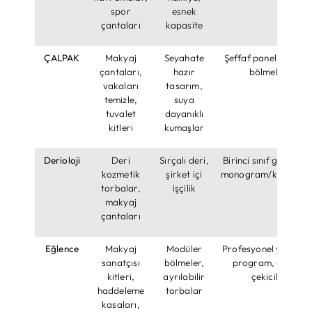
spor
esnek
çantaları
kapasite
ÇALPAK
Makyaj
Seyahate
Şeffaf paneller, akıll
çantaları,
hazır
bölmeler
vakaları
tasarım,
temizle,
suya
tuvalet
dayanıklı
kitleri
kumaşlar
Derioloji
Deri
Sırçalı deri,
Birinci sınıf görünüm
kozmetik
şirket içi
monogram/kabartm
torbalar,
işçilik
makyaj
çantaları
Eğlence
Makyaj
Modüler
Profesyonel yardımc
sanatçısı
bölmeler,
program, görsel
kitleri,
ayrılabilir
çekicilik
haddeleme
torbalar
kasaları,