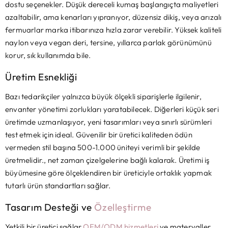
dostu seçenekler. Düşük dereceli kumaş başlangıçta maliyetleri
azaltabilir, ama kenarları yıpranıyor, düzensiz dikiş, veya arızalı
fermuarlar marka itibarınıza hızla zarar verebilir. Yüksek kaliteli
naylon veya vegan deri, tersine, yıllarca parlak görünümünü
korur, sık kullanımda bile.
Üretim Esnekliği
Bazı tedarikçiler yalnızca büyük ölçekli siparişlerle ilgilenir,
envanter yönetimi zorlukları yaratabilecek. Diğerleri küçük seri
üretimde uzmanlaşıyor, yeni tasarımları veya sınırlı sürümleri
test etmek için ideal. Güvenilir bir üretici kaliteden ödün
vermeden stil başına 500-1.000 üniteyi verimli bir şekilde
üretmelidir., net zaman çizelgelerine bağlı kalarak. Üretimi iş
büyümesine göre ölçeklendiren bir üreticiyle ortaklık yapmak
tutarlı ürün standartları sağlar.
Tasarım Desteği ve
Özelleştirme
Yetkili bir üretici sağlar
OEM/ODM hizmetleri
ve materyaller