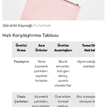
Görüntü Kaynağı:
Fırlatmak
Hızlı Karşılaştırma Tablosu
Üretici
Ana
Üretim
Temel Değer
firma
Ürünler
Avantajları
Noktaları
Paylaşma
Temiz
Büyük
Hijyen odağı, marka
kozmetik
envanter,
özelleştirme
çantaları,
hızlı geri
seyahat
dönüş,
torbalar
uyumlu
standartlar
Oasis
Kozmetik
Özel etiket,
Eko kumaşlar, toksi
Çantaları
çantaları,
küresel
olmayan boyalar
kavramalar,
nakliye,