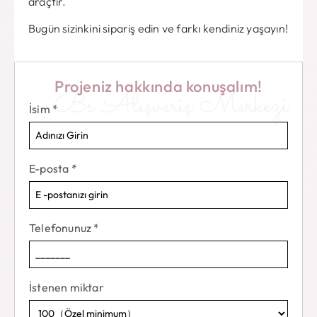
araçtır.
Bugün sizinkini sipariş edin ve farkı kendiniz yaşayın!
Projeniz hakkında konuşalım!
Bs Alışveriş Merkezi
İsim
*
E-posta
*
Telefonunuz
*
İstenen miktar