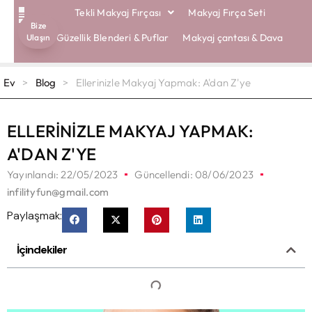
Tekli Makyaj Fırçası
Makyaj Fırça Seti
Bize
EKO FIRÇALAR
Güzellik Blenderi & Puflar
Makyaj çantası & Dava
Ulaşın
Ev
>
Blog
>
Ellerinizle Makyaj Yapmak: A'dan Z'ye
ELLERINIZLE MAKYAJ YAPMAK:
A'DAN Z'YE
Yayınlandı:
22/05/2023
Güncellendi: 08/06/2023
infilityfun@gmail.com
Paylaşmak:
İçindekiler