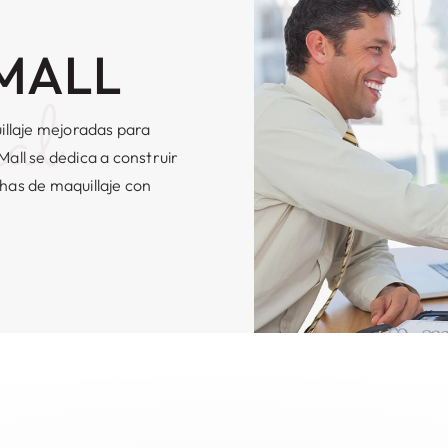
MALL
al
illaje mejoradas para
Mall se dedica a construir
chas de maquillaje con