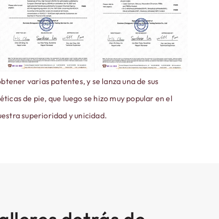
obtener varias patentes, y se lanza una de sus
Con
icas de pie, que luego se hizo muy popular en el
maq
estra superioridad y unicidad.
R.&