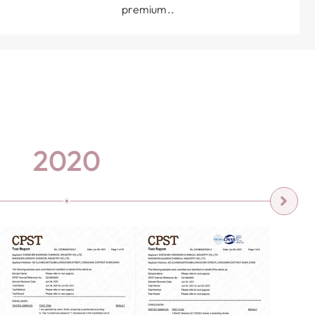
premium..
2020