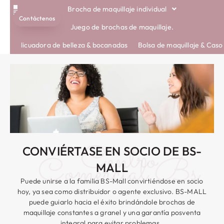
Brocha de maquillaje individual
Contáctenos
CEPILLOS ECOLÓGICOS
SOBRE NOSOTROS
Juego de brochas de maquillaje.
licuadora de belleza & bocanadas
Bolsa de maquillaje & Caso
Centro
CONVIÉRTASE EN SOCIO DE BS-
Comercial Bs
MALL
Puede unirse a la familia BS-Mall convirtiéndose en socio
hoy, ya sea como distribuidor o agente exclusivo. BS-MALL
puede guiarlo hacia el éxito brindándole brochas de
maquillaje constantes a granel y una garantía posventa
integral para evitar problemas..