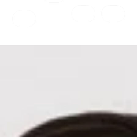
línea.
Ver
Ver
más
más
Ver
más