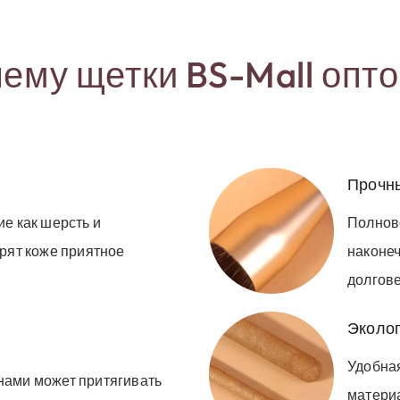
ему щетки BS-Mall опт
Прочны
е как шерсть и
Полнов
арят коже приятное
наконе
долгове
Эколог
Удобная
нами может притягивать
материа