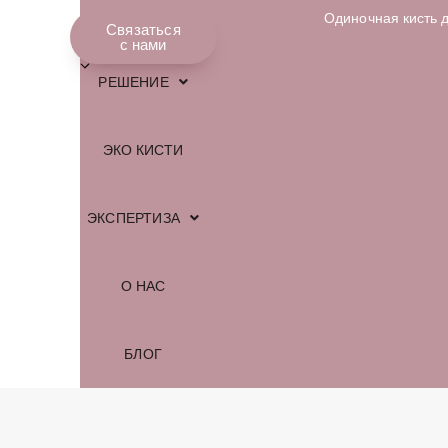
Одиночная кисть 
МАГАЗИН
Связаться
Русский
с нами
РЕШЕНИЕ
ЭКО КИСТИ
ЭКСПЕРТИЗА
О НАС
БЛОГ