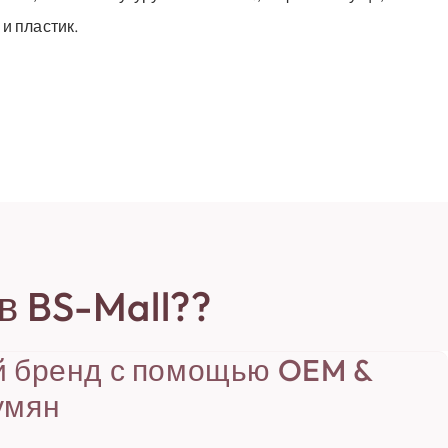
 и пластик.
в BS-Mall??
й бренд с помощью OEM &
умян