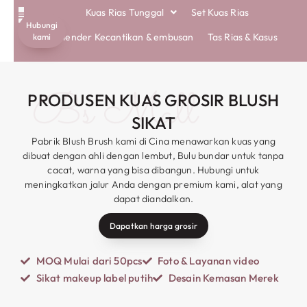
Kuas Rias Tunggal
Set Kuas Rias
Hubungi
KUAS RAMAH LINGKUNGAN
TENTANG KAMI
Blender Kecantikan & embusan
Tas Rias & Kasus
kami
Bs Mall
PRODUSEN KUAS GROSIR BLUSH
SIKAT
Pabrik Blush Brush kami di Cina menawarkan kuas yang
dibuat dengan ahli dengan lembut, Bulu bundar untuk tanpa
cacat, warna yang bisa dibangun. Hubungi untuk
meningkatkan jalur Anda dengan premium kami, alat yang
dapat diandalkan.
Dapatkan harga grosir
MOQ Mulai dari 50pcs
Foto & Layanan video
Sikat makeup label putih
Desain Kemasan Merek