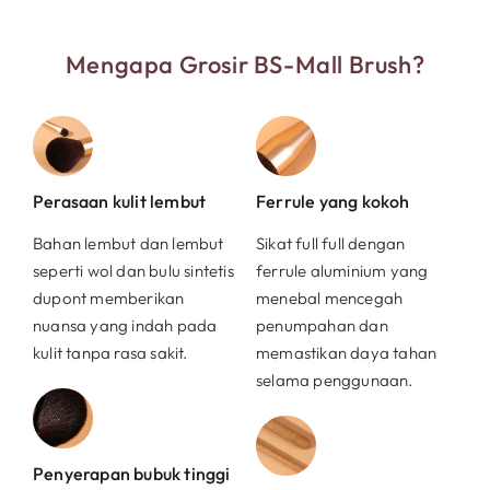
Mengapa Grosir BS-Mall Brush?
Perasaan kulit lembut
Ferrule yang kokoh
Bahan lembut dan lembut
Sikat full full dengan
seperti wol dan bulu sintetis
ferrule aluminium yang
dupont memberikan
menebal mencegah
nuansa yang indah pada
penumpahan dan
kulit tanpa rasa sakit.
memastikan daya tahan
selama penggunaan.
Penyerapan bubuk tinggi