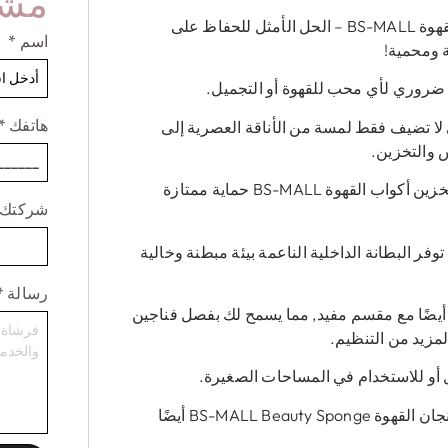
مشر
نقدم لكم إسفنجة التجميل لصندوق تخزين أكواب القهوة BS-MALL – الحل الأمثل للحفاظ على
اسم
*
 ومحمية!
 ضروري لأي محب للقهوة أو التجميل.
هاتفك
*
لا تضيف فقط لمسة من الأناقة العصرية إلى
 والتخزين.
مصنوعة من جودة عالية, مواد متينة, يوفر صندوق تخزين أكواب القهوة BS-MALL حماية ممتازة
شركتك
وفر البطانة الداخلية الناعمة بيئة مبطنة وخالية
رسالة
*
أيضًا مع مقسم مفيد, مما يسمح لك بفصل فناجين
مزيد من التنظيم.
قل أو للاستخدام في المساحات الصغيرة.
بالإضافة إلى فوائده العملية, يتميز صندوق تخزين فنجان القهوة BS-MALL Beauty Sponge أيضًا