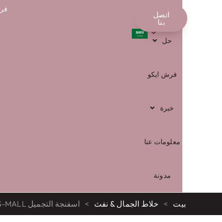
فرش
محل
اتصل
العربية
بنا
حل
فرش ايكو
خبرة
معلومات عنا
مدونة
بيت
>
خلاط الجمال & نفث
>
اسفنجة التجميل BS-MALL مع صندوق تخزين فنجان القهوة