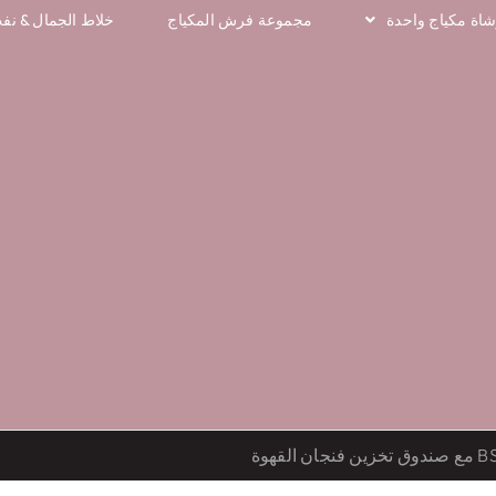
اة مكياج واحدة
مجموعة فرش المكياج
خلاط الجمال & نف