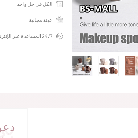
الكل في حل واحد
عينة مجانية
24/7 المساعدة عبر الإنترنت
بي
دعو