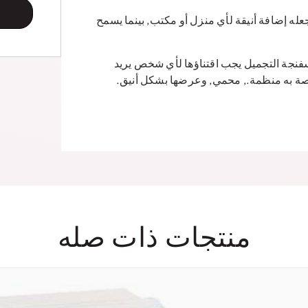
له إضافة أنيقة لأي منزل أو مكتب, بينما يسمح
, صندوق تخزين أكواب القهوة BS-MALL، إسفنجة التجميل يجب اقتناؤها لأي شخص يريد
صة به منظمة., محمي, وعرضها بشكل أنيق.
منتجات ذات صله