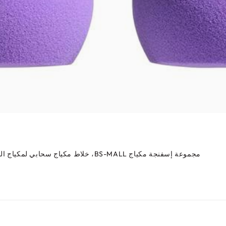
مجموعة إسفنجة مكياج BS-MALL، خلاط مكياج سحابي لمكياج الأساس السائل والكريمي, خالية من اللاتكس (ب-أرجواني)