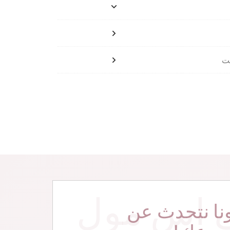
 اس مول
نا نتحدث عن