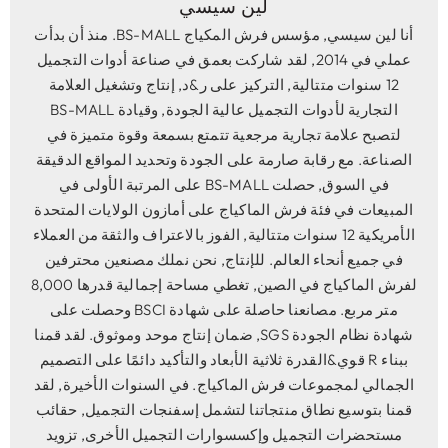
لين سيسي
أنا لين سيسي, مؤسس فرش المكياج BS-MALL. منذ أن بدأت
عملي في 2014, لقد شاركت بعمق في صناعة أدوات التجميل
12 سنوات متتالية, التركيز على ر&د, إنتاج وتشغيل العلامة
التجارية لأدوات التجميل عالية الجودة, وقيادة BS-MALL
لتصبح علامة تجارية مرجعية تتمتع بسمعة وقوة متميزة في
الصناعة. مع رقابة صارمة على الجودة وتحديد المواقع الدقيقة
في السوق, حصلت BS-MALL على المرتبة الأولى في
المبيعات في فئة فرش الماكياج على أمازون الولايات المتحدة
الأمريكية 12 سنوات متتالية, الفوز بالاعتراف والثقة من العملاء
في جميع أنحاء العالم. للإنتاج, نحن نملك مصنعين محترفين
لفرش الماكياج في الصين, تغطي مساحة إجمالية قدرها 8,000
متر مربع. مصانعنا حاصلة على شهادة BSCI وحصلت على
شهادة نظام الجودة SGS, ضمان إنتاج موحد وموثوق. لقد قمنا
ببناء R قوي&القدرة ثلاثية الأبعاد والتأكيد دائمًا على التصميم
الجمالي لمجموعات فرش الماكياج. في السنوات الأخيرة, لقد
قمنا بتوسيع نطاق منتجاتنا لتشمل إسفنجات التجميل, حقائب
مستحضرات التجميل وإكسسوارات التجميل الأخرى, تزويد