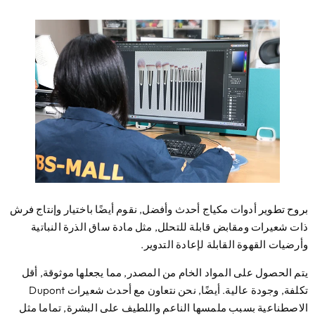
وح تطوير أدوات مكياج أحدث وأفضل, نقوم أيضًا باختيار وإنتاج فرش
ت شعيرات ومقابض قابلة للتحلل, مثل مادة ساق الذرة النباتية
رضيات القهوة القابلة لإعادة التدوير.
م الحصول على المواد الخام من المصدر, مما يجعلها موثوقة, أقل
تكلفة, وجودة عالية. أيضًا, نحن نتعاون مع أحدث شعيرات Dupont
اصطناعية بسبب ملمسها الناعم واللطيف على البشرة, تماما مثل