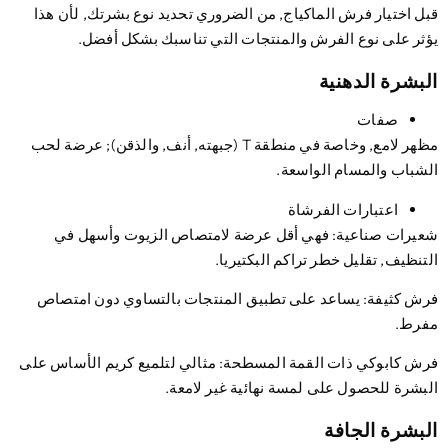
ل اختيار فرش الماكياج, من الضروري تحديد نوع بشرتك, لأن هذا
ثر على نوع الفرش والمنتجات التي تناسبك بشكل أفضل.
بشرة الدهنية
صفات
مظهر لامع, وخاصة في منطقة T (جبهته, أنف, والذقن); عرضة لحب
شباب والمسام الواسعة.
اعتبارات الفرشاة
يرات صناعية
: فهي أقل عرضة لامتصاص الزيوت وأسهل في
تنظيف, تقليل خطر تراكم البكتيريا.
ش كثيفة
: يساعد على تطبيق المنتجات بالتساوي دون امتصاص
رط.
ش كابوكي ذات القمة المسطحة
: مثالي لتلميع كريم الأساس على
بشرة للحصول على لمسة نهائية غير لامعة.
بشرة الجافة