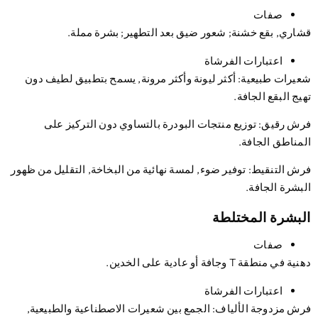
صفات
اري, بقع خشنة; شعور ضيق بعد التطهير; بشرة مملة.
اعتبارات الفرشاة
يرات طبيعية
: أكثر ليونة وأكثر مرونة, يسمح بتطبيق لطيف دون
يج البقع الجافة.
ش رقيق
: توزيع منتجات البودرة بالتساوي دون التركيز على
مناطق الجافة.
ش التنقيط
: توفير ضوء, لمسة نهائية من البخاخة, التقليل من ظهور
بشرة الجافة.
بشرة المختلطة
صفات
 في منطقة T وجافة أو عادية على الخدين.
اعتبارات الفرشاة
ش مزدوجة الألياف
: الجمع بين شعيرات الاصطناعية والطبيعية,