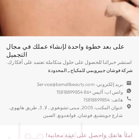
على بعد خطوة واحدة لإنشاء عملك في مجال
التجميل
استشر خبرائنا للحصول على حلول متكاملة تعتمد على أفكارك.
شركة فوشان جييرويمي للمكياج., المحدودة
بريد إلكتروني: Service@bsmallbeauty.com
واتس اب: أليس +86 15818899854
هاتف: 15818899854
عنوان المكتب: 2005, مبنى تشونغوي., لا. 3, طريق هايهوي,
شارع جويتشنغ, فوشان, قوانغدونغ, الصين
بي اس مول
املأ هاتفك واحصل على عينة مجانية!