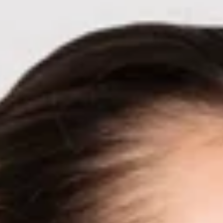
это высококачественный набор кистей для
макияжа., который содержит 11 кусочки разных
типов кистей для макияжа, подходит для
различных потребностей макияжа. Ручка щетки
из натурального бамбука и щетина из
высококачественного синтетического волокна
делают ее удобной и мягкой в ​​использовании и
не выпадают.. Изысканная упаковочная
коробка удобна для хранения и переноски.,
подходит для личного использования или
подарка.