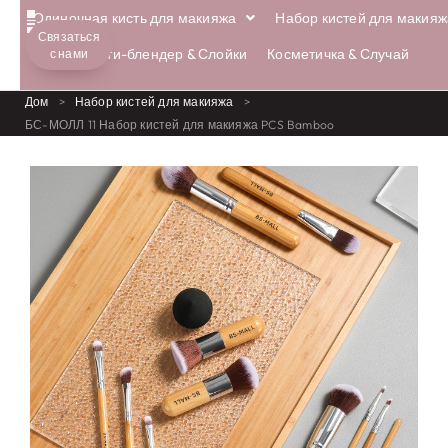
Одиночная кисть для макияжа
Набор кистей для макияж
Связаться
Бьюти-блендер & Слойки
Косметичка & Случай
с нами
Дом
>
Набор кистей для макияжа
>
БС-МОЛЛ 11 Набор кистей для макияжа PCS Bamboo