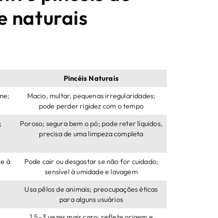
e naturais
Pincéis Naturais
me;
Macio, multar, pequenas irregularidades;
pode perder rigidez com o tempo
;
Poroso; segura bem o pó; pode reter líquidos,
precisa de uma limpeza completa
 e à
Pode cair ou desgastar se não for cuidado;
sensível à umidade e lavagem
Usa pêlos de animais; preocupações éticas
para alguns usuários
1.5–3 vezes mais caro; reflete origem e