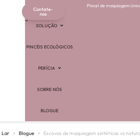
Pincel de maquiagem únic
COMPRAR
Contate-
Português
nos
SOLUÇÃO
PINCÉIS ECOLÓGICOS
PERÍCIA
SOBRE NÓS
BLOGUE
Lar
>
Blogue
>
Escovas de maquiagem sintéticas vs natura