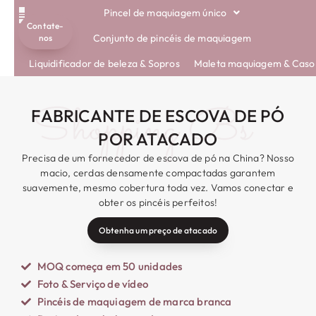
Pincel de maquiagem único
Contate-
PINCÉIS ECOLÓGICOS
Conjunto de pincéis de maquiagem
nos
Liquidificador de beleza & Sopros
Maleta maquiagem & Caso
Shopping Bs
FABRICANTE DE ESCOVA DE PÓ
POR ATACADO
Precisa de um fornecedor de escova de pó na China? Nosso
macio, cerdas densamente compactadas garantem
suavemente, mesmo cobertura toda vez. Vamos conectar e
obter os pincéis perfeitos!
Obtenha um preço de atacado
MOQ começa em 50 unidades
Foto & Serviço de vídeo
Pincéis de maquiagem de marca branca