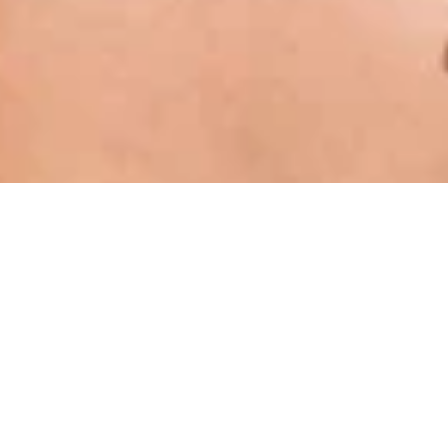
A UM PASSO DE CRIAR SEU NEGÓCIO DE
BELEZA
Consulte nossos especialistas para soluções prontas
para uso com base em suas ideias.
FOSHAN JIERUIMEI MAQUIAGEM CO., LTDA
E-mail: service@bsmallbeauty.com
Whatsapp: Alice +86 15818899854
Telefone: 15818899854