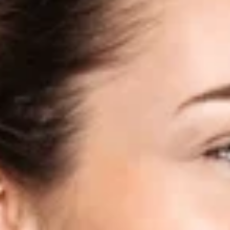
entrega. Cada alça de
ferramentas de beleza
escova de maquiagem é
permaneçam em seu
profundamente avaliada
novo status até que
para evitar defeitos.
sejam vendidas.