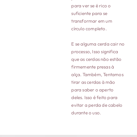
para ver se é rico o
suficiente para se
transformar em um
círculo completo.
E se alguma cerda cair no
processo, Isso significa
que as cerdas não estão
firmemente presas à
alça. Também, Tentamos
tirar as cerdas à mão
para saber o aperto
deles. Isso é feito para
evitar a perda de cabelo
durante o uso.
Integridade sem
Detecção de
Ventilação sem