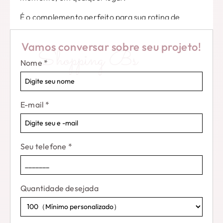
É o complemento perfeito para sua rotina de
cuidados com a pele, e com certeza se tornará sua
ferramenta ideal para alcançar resultados mais
Vamos conversar sobre seu projeto!
Shopping Bs
brilhantes, mais suave, e olhos de aparência mais
Nome
*
jovem.
E-mail
*
Seu telefone
*
Quantidade desejada