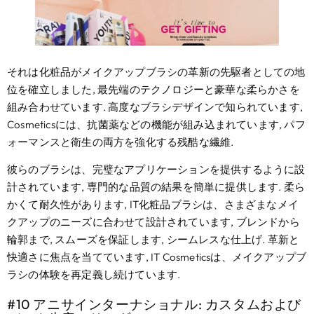
それは化粧品がメイクアップブラシの革新の先駆者としての地
位を確立しました, 最先端のテクノロジーと豪華な柔らかさを
組み合わせています. 高度なブラシデザインで知られています,
Cosmeticsには、抗菌薬などの機能が組み込まれています, パフ
ォーマンスと衛生の両方を強化する残酷な繊維.
彼らのブラシは、完璧なアプリケーションを提供するように設
計されています, 専門的な品質の結果を簡単に提供します. 柔ら
かくて耐久性があります, IT化粧品ブラシは、さまざまなメイ
クアップのニーズに合わせて設計されています, ブレンドから
輪郭まで, スムーズを保証します, シームレスな仕上げ. 革新と
快適さに焦点を当てています, IT Cosmeticsは、メイクアップブ
ラシの体験を再定義し続けています.
#10 アニサインターナショナル: カスタムおよび