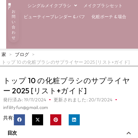
シングルメイクブラシ
メイクブラシセット
お
解決
エコブラシ
専門知識
私たちについて
ブログ
ビューティーブレンダー & パフ
化粧ポーチ & 場合
問
い
合
わ
せ
家
>
ブログ
>
トップ 10 の化粧ブラシのサプライヤー 2025 [リスト+ガイド]
トップ 10 の化粧ブラシのサプライヤ
ー 2025 [リスト+ガイド]
発行済み:
19/11/2024
更新されました: 20/11/2024
infilityfun@gmail.com
共有:
目次