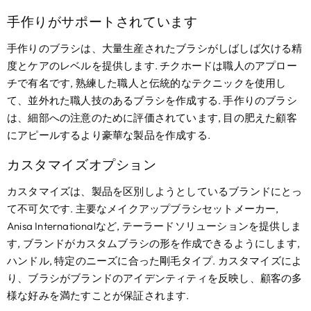
手作りがサポートされています
手作りのブラシは、大量生産されたブラシがしばしば欠ける精
度とケアのレベルを提供します. チクホードは職人のアプロー
チで有名です, 熟練した職人と伝統的なテクニックを使用し
て、並外れた職人技のあるブラシを作成する. 手作りのブラシ
は、細部への注意のために評価されています, 目の肥えた顧客
にアピールするより豪華な製品を作成する.
カスタマイズオプション
カスタマイズは、製品を区別しようとしているブランドにとっ
て不可欠です. 主要なメイクアップブラシセットメーカー,
Anisa Internationalなど, テーラードソリューションを提供しま
す, ブランドがカスタムブラシの形を作成できるようにします,
ハンドル, 特定のニーズに合った剛毛タイプ. カスタマイズによ
り、ブラシがブランドのアイデンティティを反映し、顧客の多
様な好みを満たすことが保証されます.