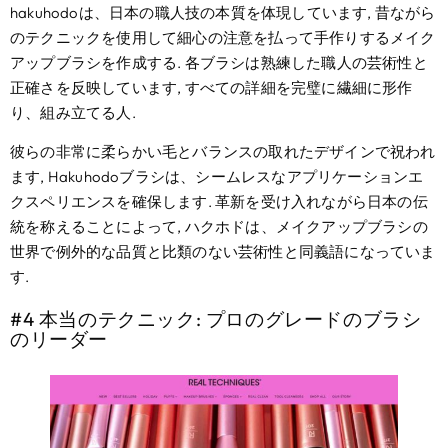
hakuhodoは、日本の職人技の本質を体現しています, 昔ながら
のテクニックを使用して細心の注意を払って手作りするメイク
アップブラシを作成する. 各ブラシは熟練した職人の芸術性と
正確さを反映しています, すべての詳細を完璧に繊細に形作
り、組み立てる人.
彼らの非常に柔らかい毛とバランスの取れたデザインで祝われ
ます, Hakuhodoブラシは、シームレスなアプリケーションエ
クスペリエンスを確保します. 革新を受け入れながら日本の伝
統を称えることによって, ハクホドは、メイクアップブラシの
世界で例外的な品質と比類のない芸術性と同義語になっていま
す.
#4 本当のテクニック: プロのグレードのブラシ
のリーダー