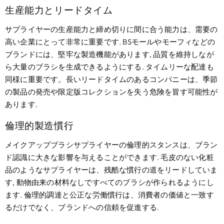
生産能力とリードタイム
サプライヤーの生産能力と締め切りに間に合う能力は、需要の
高い企業にとって非常に重要です. BSモールやモーフィなどの
ブランドには、堅牢な製造機能があります, 品質を維持しなが
ら大量のブラシを生成できるようにする. タイムリーな配達も
同様に重要です。長いリードタイムの​​あるコンパニーは、季節
の製品の発売や限定版コレクションを失う危険を冒す可能性が
あります.
倫理的製造慣行
メイクアップブラシサプライヤーの倫理的スタンスは、ブラン
ド認識に大きな影響を与えることができます. 毛皮のない化粧
品のようなサプライヤーは、残酷な慣行の道をリードしていま
す, 動物由来の材料なしですべてのブラシが作られるようにし
ます. 倫理的調達と公正な労働慣行は、消費者の価値と一致す
るだけでなく、ブランドへの信頼を促進する.