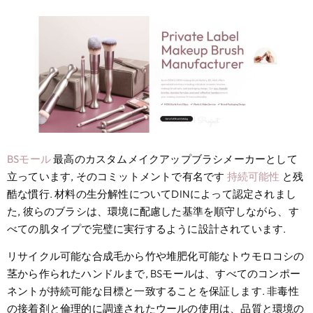
BSモール
最高のカスタムメイクアップブラシメーカーとして
立っています, そのコミットメントで有名です
持続可能性
と残
酷な慣行. 材料の生分解性についてDINによって認定されまし
た, 彼らのブラシは、環境に配慮した基準を順守しながら、す
べての肌タイプで完璧に実行するように設計されています.
リサイクル可能な合成毛から竹や堆肥化可能なトウモロコシの
茎から作られたハンドルまで, BSモールは、すべてのコンポー
ネントが持続可能な目標と一致することを保証します. 非毒性
の接着剤と倫理的に調達されたウールの使用は、品質と環境の