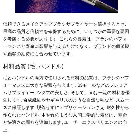
信頼できるメイクアップブラシサプライヤーを選択するとき,
最高の品質と信頼性を確保するために、いくつかの重要な要因
を考慮する必要があります. これらの要素は、ブラシのパフォ
ーマンスと寿命に影響を与えるだけでなく、ブランドの価値観
や顧客の期待にも合わせています.
材料品質 (毛, ハンドル)
毛とハンドルの両方で使用される材料の品質は、ブラシのパフ
ォーマンスに大きな影響を与えます. BSモールなどのプレミア
ムサプライヤー, シグマの美しさ, そして、haは一流の材料を優
先します, 合成繊維やヤギやリスのような自然な毛など, スムー
ズに保証します, 脱落せずにアプリケーションさえ. 耐久性から
作られたハンドル, 木や竹のような人間工学的な素材は、寿命
と快適さの両方を追加します, ユーザーエクスペリエンスの向
上.