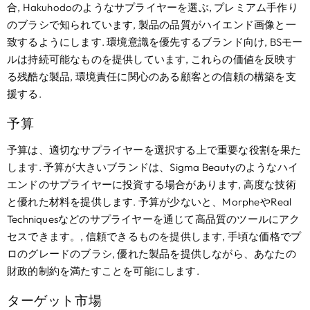
合, Hakuhodoのようなサプライヤーを選ぶ, プレミアム手作り
のブラシで知られています, 製品の品質がハイエンド画像と一
致するようにします. 環境意識を優先するブランド向け, BSモー
ルは持続可能なものを提供しています, これらの価値を反映す
る残酷な製品, 環境責任に関心のある顧客との信頼の構築を支
援する.
予算
予算は、適切なサプライヤーを選択する上で重要な役割を果た
します. 予算が大きいブランドは、Sigma Beautyのようなハイ
エンドのサプライヤーに投資する場合があります, 高度な技術
と優れた材料を提供します. 予算が少ないと、MorpheやReal
Techniquesなどのサプライヤーを通じて高品質のツールにアク
セスできます。, 信頼できるものを提供します, 手頃な価格でプ
ロのグレードのブラシ, 優れた製品を提供しながら、あなたの
財政的制約を満たすことを可能にします.
ターゲット市場