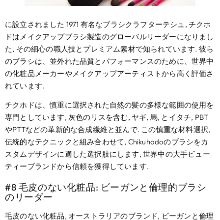
に設立されました 1971 有名なブラシクラフターテシュ, チクホ
ドはメイクアップブラシ製造のグローバルリーダーになりまし
た, その細心の職人技とプレミアム素材で知られています. 彼ら
のブラシは、並外れた品質とパフォーマンスのために、世界中
の化粧品メーカーやメイクアップアーティストから高く評価さ
れています.
チクホドは、慎重に選択された自然の髪の多様な範囲の使用を
専門としています, 灰色のリスを含む, ヤギ, 馬, とイタチ, PBT
やPTTなどの革新的な合成繊維と並んで. この慎重な材料選択,
伝統的なテクニックと組み合わせて, Chikuhodoのブラシをカ
スタムデザインに適した選択肢にします, 世界中の大手ビュー
ティーブランドから信頼を獲得しています.
#8 毛皮のない化粧品: ビーガンと倫理的ブラシ
のリーダー
毛皮のない化粧品, オーストラリアのブランド, ビーガンと倫理