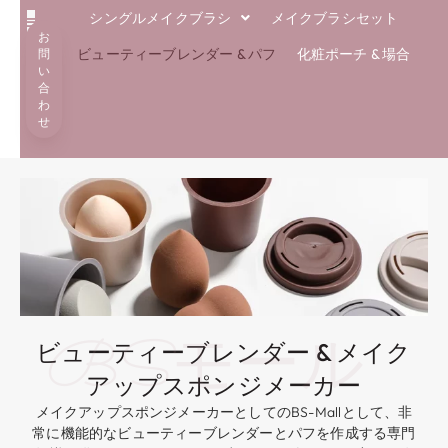
シングルメイクブラシ
メイクブラシセット
お
解決
エコブラシ
専門知識
私たちについて
ブログ
ビューティーブレンダー & パフ
化粧ポーチ & 場合
問
い
合
わ
せ
BSモール
ビューティーブレンダー & メイク
アップスポンジメーカー
メイクアップスポンジメーカーとしてのBS-Mallとして、非
常に機能的なビューティーブレンダーとパフを作成する専門