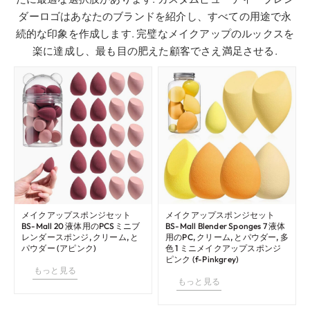
ダーロゴはあなたのブランドを紹介し、すべての用途で永
続的な印象を作成します. 完璧なメイクアップのルックスを
楽に達成し、最も目の肥えた顧客でさえ満足させる.
メイクアップスポンジセット
メイクアップスポンジセット
BS-Mall 20 液体用のPCSミニブ
BS-Mall Blender Sponges 7 液体
レンダースポンジ, クリーム, と
用のPC, クリーム, とパウダー, 多
パウダー (アピンク)
色 1 ミニメイクアップスポンジ
ピンク (f-Pinkgrey)
もっと見る
もっと見る