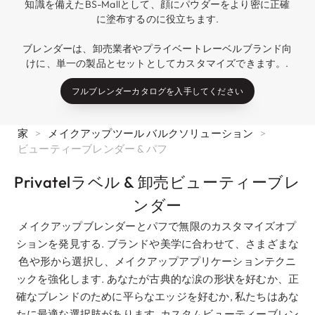
知識を備えたBS-Mallとして、顔にパウダーをより密に正確
に塗布するのに役立ちます.
ブレンダーは、卸売業者やプライベートレーベルブランド向
けに、単一の製品とセットとしてカスタマイズできます。.
フルブレンダーカタログを入手してください
家
>
メイクアップツール バルクソリューション
>
ビューティーブレンダー & パフ
Privatelラベル & 卸売ビューティーブレ
ンダー
メイクアップブレンダーとパフで無限のカスタマイズオプ
ションを発見する. ブランドや美学に合わせて、さまざまな
色や形から選択し、メイクアップアプリケーションテクニ
ックを強化します. あなたが古典的な涙の形状を好むか、正
確なブレンドのために平らなエッジを好むか, 私たちはあな
たに最適な選択肢があります. カスタムビューティーブレン