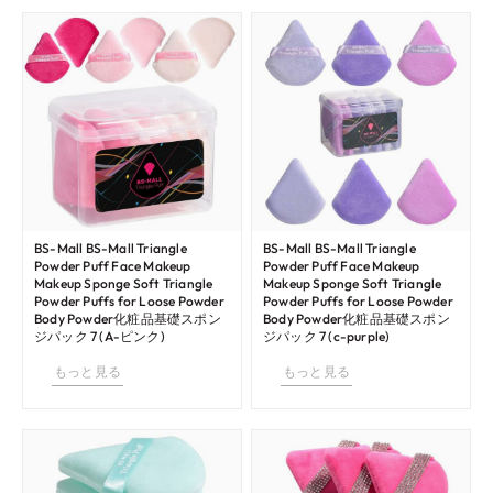
BS-Mall BS-Mall Triangle
BS-Mall BS-Mall Triangle
Powder Puff Face Makeup
Powder Puff Face Makeup
Makeup Sponge Soft Triangle
Makeup Sponge Soft Triangle
Powder Puffs for Loose Powder
Powder Puffs for Loose Powder
Body Powder化粧品基礎スポン
Body Powder化粧品基礎スポン
ジパック 7 (A-ピンク)
ジパック 7 (c-purple)
もっと見る
もっと見る