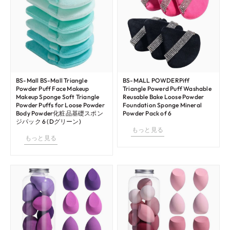
BS-Mall BS-Mall Triangle
BS-MALL POWDERPiff
Powder Puff Face Makeup
Triangle Powerd Puff Washable
Makeup Sponge Soft Triangle
Reusable Bake Loose Powder
Powder Puffs for Loose Powder
Foundation Sponge Mineral
Body Powder化粧品基礎スポン
Powder Pack of 6
ジパック 6 (Dグリーン)
もっと見る
もっと見る