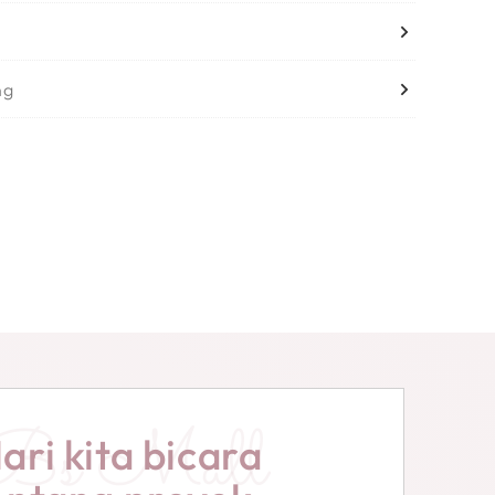
ng
Bs Mall
ari kita bicara