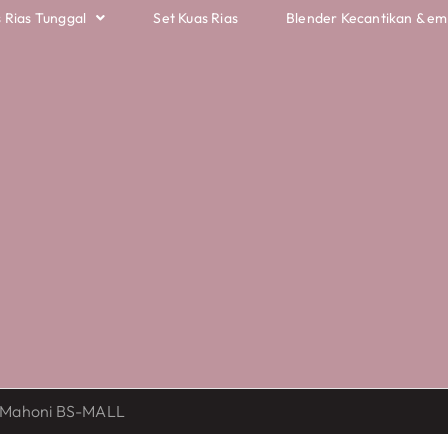
 Rias Tunggal
Set Kuas Rias
Blender Kecantikan & e
g Mahoni BS-MALL