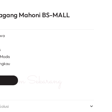
 Gagang Mahoni BS-MALL
awa
s
 Modis
angkau
Kirim Sekarang
olusi