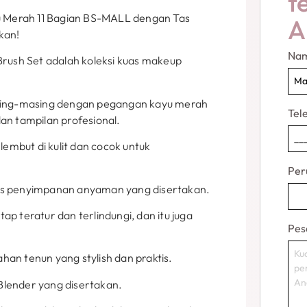
t
 Merah 11 Bagian BS-MALL dengan Tas
A
kan!
Na
ush Set adalah koleksi kuas makeup
masing-masing dengan pegangan kayu merah
Tel
n tampilan profesional.
lembut di kulit dan cocok untuk
Per
h tas penyimpanan anyaman yang disertakan.
p teratur dan terlindungi, dan itu juga
Pes
an tenun yang stylish dan praktis.
y Blender yang disertakan.