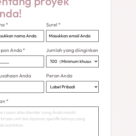
entang proyek
nda!
ma
*
Surel
*
epon Anda
*
Jumlah yang diinginkan
usahaan Anda
Peran Anda
an
*