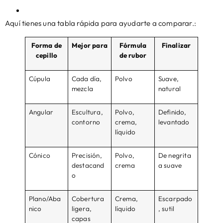
Aquí tienes una tabla rápida para ayudarte a comparar.:
Forma de
Mejor para
Fórmula
Finalizar
cepillo
de rubor
Cúpula
Cada día,
Polvo
Suave,
mezcla
natural
Angular
Escultura,
Polvo,
Definido,
contorno
crema,
levantado
líquido
Cónico
Precisión,
Polvo,
De negrita
destacand
crema
a suave
o
Plano/Aba
Cobertura
Crema,
Escarpado
nico
ligera,
líquido
, sutil
capas