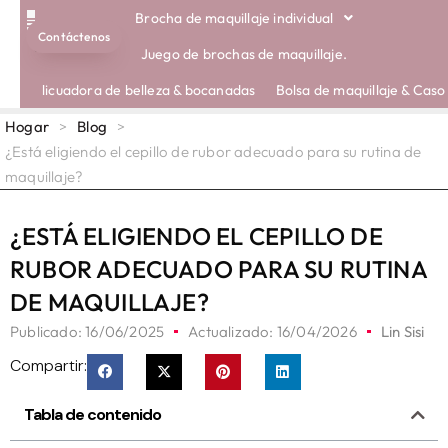
Brocha de maquillaje individual
Contáctenos
CEPILLOS ECOLÓGICOS
SOBRE NOSOTROS
Juego de brochas de maquillaje.
licuadora de belleza & bocanadas
Bolsa de maquillaje & Caso
Hogar
>
Blog
>
¿Está eligiendo el cepillo de rubor adecuado para su rutina de
maquillaje?
¿ESTÁ ELIGIENDO EL CEPILLO DE
RUBOR ADECUADO PARA SU RUTINA
DE MAQUILLAJE?
Publicado:
16/06/2025
Actualizado: 16/04/2026
Lin Sisi
Compartir:
Tabla de contenido