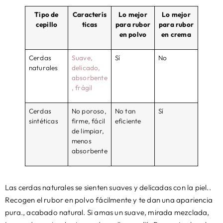
Tipo de
Caracterís
Lo mejor
Lo mejor
cepillo
ticas
para rubor
para rubor
en polvo
en crema
Cerdas
Suave,
Sí
No
naturales
delicado,
absorbente
, frágil
Cerdas
No poroso,
No tan
Sí
sintéticas
firme, fácil
eficiente
de limpiar,
menos
absorbente
Las cerdas naturales se sienten suaves y delicadas con la piel..
Recogen el rubor en polvo fácilmente y te dan una apariencia
pura., acabado natural. Si amas un suave, mirada mezclada,