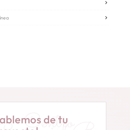
línea
Centro
ablemos de tu