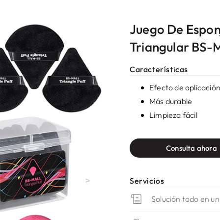
Juego De Esponj
Triangular BS
Características
Efecto de aplicació
Más durable
Limpieza fácil
Consulta ahora
>
Servicios
Solución todo en u