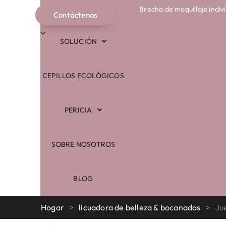
Brocha de maquillaje indiv
COMERCIO
Contáctenos
Español
SOLUCIÓN
CEPILLOS ECOLÓGICOS
PERICIA
SOBRE NOSOTROS
BLOG
Hogar
>
licuadora de belleza & bocanadas
>
Ju