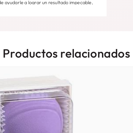
de ayudarle a lograr un resultado impecable,
El material duradero lo convierte en un
ad para brindar una cobertura uniforme en
iempo y esfuerzo durante su rutina de
Productos relacionados