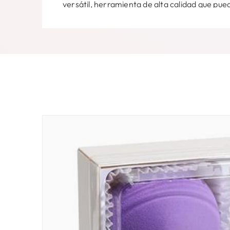
versátil, herramienta de alta calidad que pue
aspecto retocado con facilidad.
Su forma única de doble triángulo y su suave, 
excelente valor por su precio., y su capacid
áreas difíciles de alcanzar puede ahorrarle t
maquillaje..