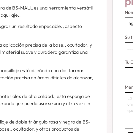
p
egra de BS-MALL es una herramienta versátil
No
quillaje..
ograr un resultado impecable., aspecto
Su 
aplicación precisa de la base., ocultador, y
l material suave y duradero garantiza una
Tu 
 maquillaje está diseñada con dos formas
ación precisa en áreas difíciles de alcanzar,
Men
ateriales de alta calidad., esta esponja de
gurando que pueda usarse una y otra vez sin
laje de doble triángulo rosa y negro de BS-
base., ocultador, y otros productos de