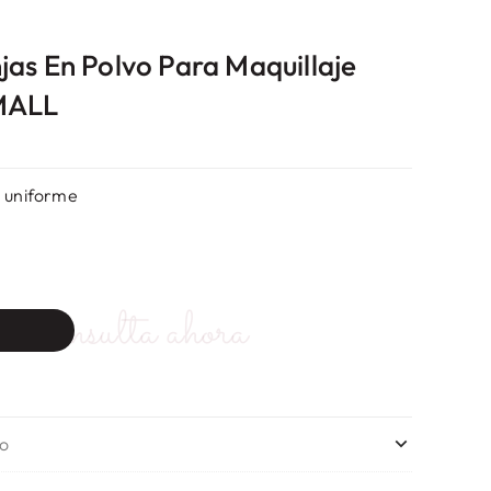
as En Polvo Para Maquillaje
-MALL
n uniforme
Consulta ahora
no