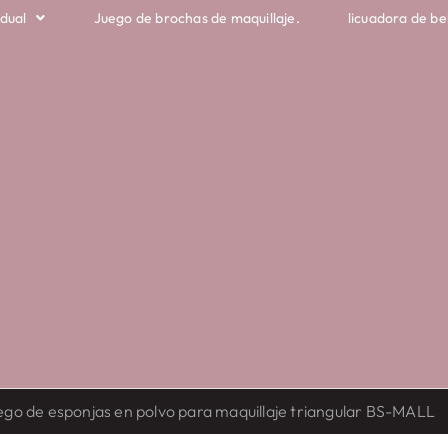
idual
Juego de brochas de maquillaje.
licuadora de be
ego de esponjas en polvo para maquillaje triangular BS-MALL