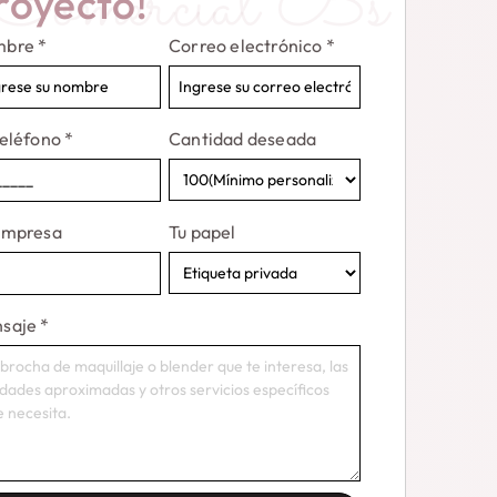
Comercial Bs
royecto!
mbre
*
Correo electrónico
*
teléfono
*
Cantidad deseada
Empresa
Tu papel
saje
*