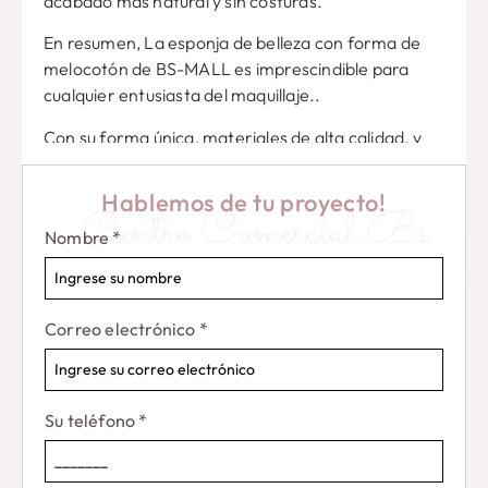
acabado más natural y sin costuras.
En resumen, La esponja de belleza con forma de
melocotón de BS-MALL es imprescindible para
cualquier entusiasta del maquillaje..
Con su forma única, materiales de alta calidad, y
versatilidad, Estas esponjas seguramente se
convertirán en un elemento básico en tu rutina de
Hablemos de tu proyecto!
Centro Comercial Bs
maquillaje..
Nombre
*
Correo electrónico
*
Su teléfono
*