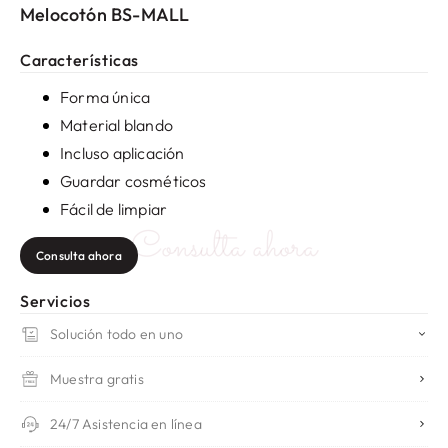
Melocotón BS-MALL
Características
Forma única
Material blando
Incluso aplicación
Guardar cosméticos
Fácil de limpiar
Consulta ahora
Consulta ahora
Servicios
Solución todo en uno
Muestra gratis
24/7 Asistencia en línea