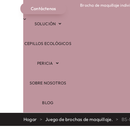
Brocha de maquillaje indiv
COMERCIO
Contáctenos
Español
SOLUCIÓN
CEPILLOS ECOLÓGICOS
PERICIA
SOBRE NOSOTROS
BLOG
Hogar
>
Juego de brochas de maquillaje.
>
BS-