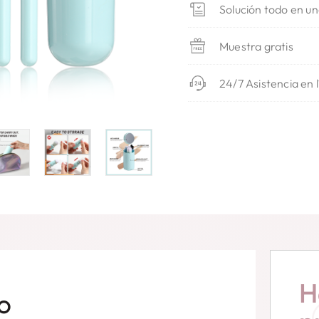
Solución todo en u
Muestra gratis
24/7 Asistencia en 
H
o