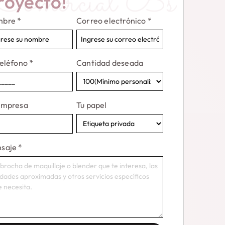
Comercial Bs
royecto!
mbre
*
Correo electrónico
*
teléfono
*
Cantidad deseada
Empresa
Tu papel
saje
*