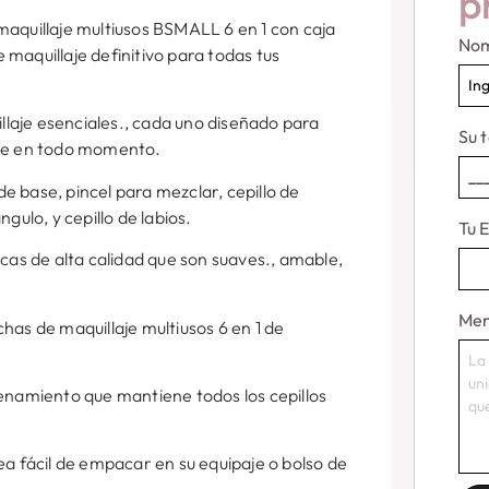
p
maquillaje multiusos BSMALL 6 en 1 con caja
No
maquillaje definitivo para todas tus
illaje esenciales., cada uno diseñado para
Su 
ble en todo momento.
 de base, pincel para mezclar, cepillo de
gulo, y cepillo de labios.
Tu 
icas de alta calidad que son suaves., amable,
Men
has de maquillaje multiusos 6 en 1 de
cenamiento que mantiene todos los cepillos
ea fácil de empacar en su equipaje o bolso de