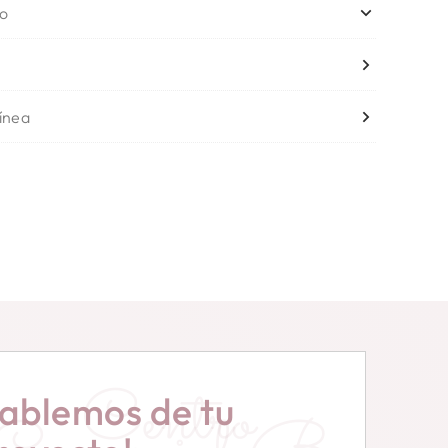
no
línea
Centro
ablemos de tu