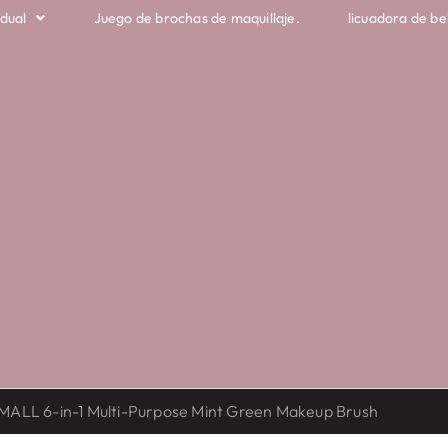
idual
Juego de brochas de maquillaje.
licuadora de be
MALL 6-in-1 Multi-Purpose Mint Green Makeup Brush