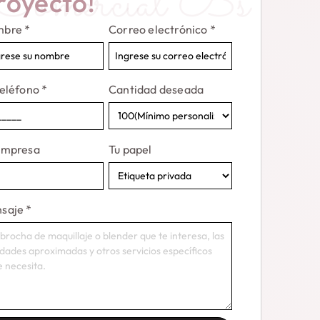
Comercial Bs
royecto!
mbre
*
Correo electrónico
*
teléfono
*
Cantidad deseada
Empresa
Tu papel
saje
*