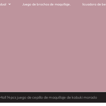
idual
Juego de brochas de maquillaje.
licuadora de be
all 14pcs juego de cepillo de maquillaje de kabuki morado