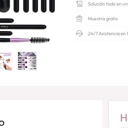
Solución todo en u
Muestra gratis
24/7 Asistencia en 
H
o