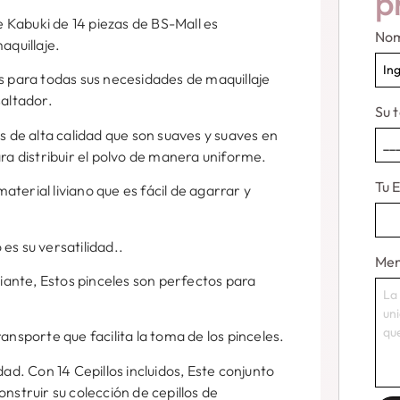
p
le Kabuki de 14 piezas de BS-Mall es
No
aquillaje.
s para todas sus necesidades de maquillaje
saltador.
Su 
s de alta calidad que son suaves y suaves en
ara distribuir el polvo de manera uniforme.
Tu 
terial liviano que es fácil de agarrar y
es su versatilidad..
Men
piante, Estos pinceles son perfectos para
ansporte que facilita la toma de los pinceles.
dad. Con 14 Cepillos incluidos, Este conjunto
nstruir su colección de cepillos de