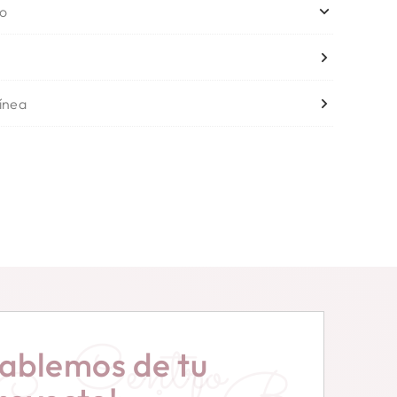
no
línea
Centro
ablemos de tu