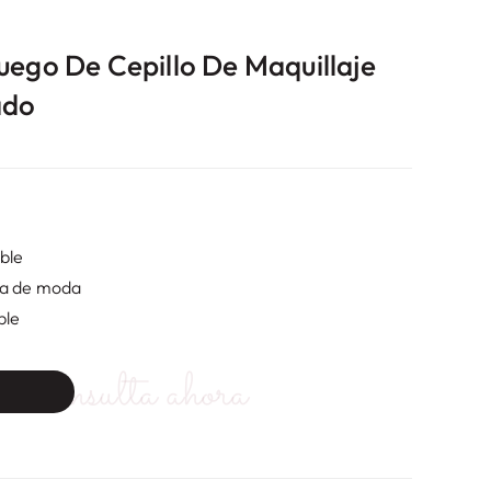
uego De Cepillo De Maquillaje
ado
ble
ia de moda
ble
Consulta ahora