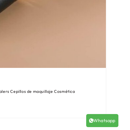
Rostro
ers Cepillos de maquillaje Cosmética
Brocha
Ver m
Whatsapp