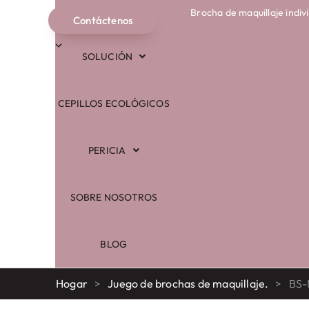
Brocha de maquillaje indiv
COMERCIO
Contáctenos
Español
SOLUCIÓN
CEPILLOS ECOLÓGICOS
PERICIA
SOBRE NOSOTROS
BLOG
Hogar
>
Juego de brochas de maquillaje.
>
BS-M