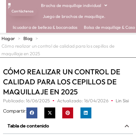
Brocha de maquillaje individual
Contáctenos
CEPILLOS ECOLÓGICOS
SOBRE NOSOTROS
Juego de brochas de maquillaje.
licuadora de belleza & bocanadas
Bolsa de maquillaje & Caso
Hogar
>
Blog
>
Cómo realizar un control de calidad para los cepillos de
maquillaje en 2025
CÓMO REALIZAR UN CONTROL DE
CALIDAD PARA LOS CEPILLOS DE
MAQUILLAJE EN 2025
Publicado:
16/06/2025
Actualizado: 16/04/2026
Lin Sisi
Compartir:
Tabla de contenido