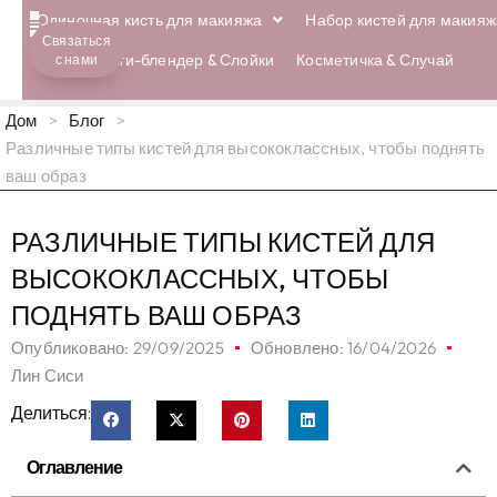
Одиночная кисть для макияжа
Набор кистей для макияж
Связаться
Бьюти-блендер & Слойки
Косметичка & Случай
с нами
Дом
>
Блог
>
Различные типы кистей для высококлассных, чтобы поднять
ваш образ
РАЗЛИЧНЫЕ ТИПЫ КИСТЕЙ ДЛЯ
ВЫСОКОКЛАССНЫХ, ЧТОБЫ
ПОДНЯТЬ ВАШ ОБРАЗ
Опубликовано:
29/09/2025
Обновлено: 16/04/2026
Лин Сиси
Делиться:
Оглавление