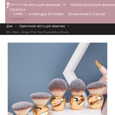
Одиночная кисть для макияжа
Набор кистей для макияж
Связаться
Бьюти-блендер & Слойки
Косметичка & Случай
с нами
Дом
>
Одиночная кисть для макияжа
>
BS-MALL Single Flat Top Foundation Brush