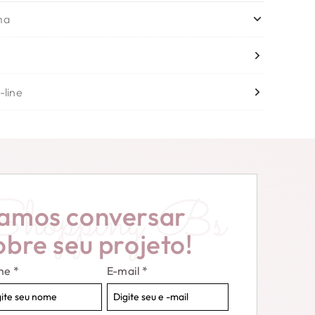
ma
-line
Shopping Bs
amos conversar
obre seu projeto!
me
*
E-mail
*