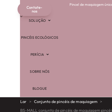
Pincel de maquiagem únic
COMPRAR
Contate-
Português
nos
SOLUÇÃO
PINCÉIS ECOLÓGICOS
PERÍCIA
SOBRE NÓS
BLOGUE
Lar
>
Conjunto de pincéis de maquiagem
>
BS-MALL conjunto de pincéis de maquiagem pincéis