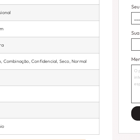
Seu
sional
om
Sua
ra
Me
, Combinação, Confidencial, Seco, Normal
o
io