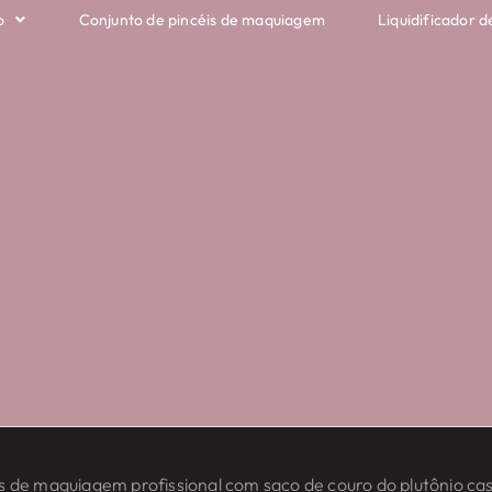
o
Conjunto de pincéis de maquiagem
Liquidificador d
 de maquiagem profissional com saco de couro do plutônio c