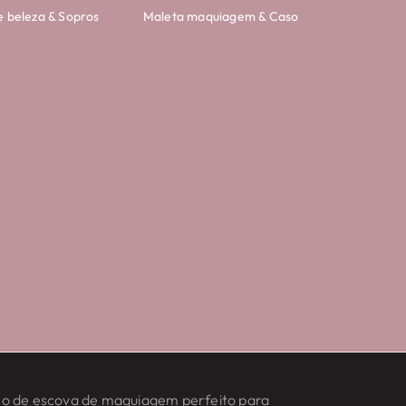
e beleza & Sopros
Maleta maquiagem & Caso
aso de escova de maquiagem perfeito para