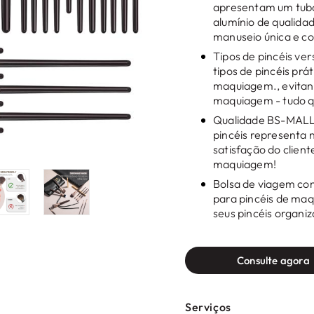
apresentam um tubo
alumínio de qualida
manuseio única e co
Tipos de pincéis ve
tipos de pincéis prá
maquiagem., evitan
maquiagem - tudo q
Qualidade BS-MALL 
pincéis representa 
satisfação do clien
maquiagem!
Bolsa de viagem con
para pincéis de maq
seus pincéis organiz
Consulte agora
Serviços