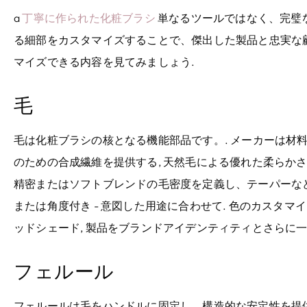
a
丁寧に作られた化粧ブラシ
単なるツールではなく、完璧な
る細部をカスタマイズすることで、傑出した製品と忠実な顧
マイズできる内容を見てみましょう.
毛
毛は化粧ブラシの核となる機能部品です。. メーカーは材料
のための合成繊維を提供する, 天然毛による優れた柔らかさ
精密またはソフトブレンドの毛密度を定義し、テーパーなどの
または角度付き - 意図した用途に合わせて. 色のカスタマイ
ッドシェード, 製品をブランドアイデンティティとさらに
フェルール
フェルールは毛をハンドルに固定し、構造的な安定性を提供