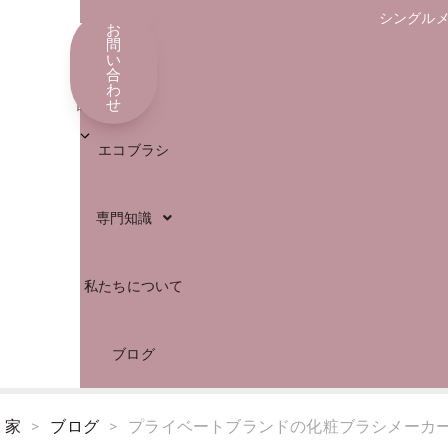
シングル
店
お
日
問
い
本
合
解決
わ
語
せ
エコブラシ
専門知識
私たちについて
ブログ
家
>
ブログ
>
プライベートブランドの化粧ブラシメーカー: 