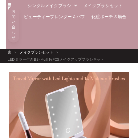
シングルメイクブラシ
メイクブラシセット
お
解決
エコブラシ
専門知識
私たちについて
ブログ
ビューティーブレンダー & パフ
化粧ポーチ & 場合
問
い
合
わ
せ
家
>
メイクブラシセット
>
LEDミラー付きBS-Mall 14PCSメイクアップブラシキット