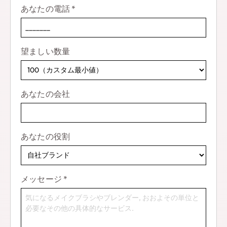
適です.
あなたの電話
*
望ましい数量
あなたの会社
あなたの役割
メッセージ
*