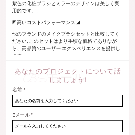
紫色の化粧ブラシとミラーのデザインは美しく実
用的です。.
◤高いコストパフォーマンス◢
他のブランドのメイクブラシセットと比較してく
ださい, このセットはより手頃な価格でありなが
ら、高品質のユーザー エクスペリエンスを提供し
ます.
BS-MALLのミラー付きパープルメイクブラシ14本
あなたのプロジェクトについて話
BSモール
セットは高品質なメイク道具セットです. このセッ
しましょう!
トには以下が含まれます 14 さまざまな機能を備え
たメイクブラシ, ファンデーションブラシなど, ア
名前
*
イシャドウブラシ, リップブラシ, 等. 毛は高品質の
合成繊維素材で作られています, 柔らかくて快適で
す, 脱落しにくい, メイクアッププロセスをよりス
Eメール
*
ムーズにします. 加えて, このセットには便利な鏡
も付いています, いつでもメイクができるようにな
ります, どこでも, 旅行やアウトドアでの使用に最