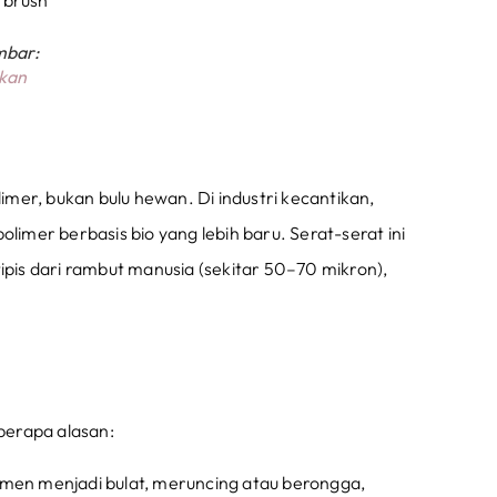
mbar:
ikan
limer, bukan bulu hewan. Di industri kecantikan,
olimer berbasis bio yang lebih baru. Serat-serat ini
tipis dari rambut manusia (sekitar 50–70 mikron),
berapa alasan:
men menjadi bulat, meruncing atau berongga,