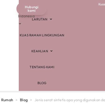
Kuas
TOKO
Hubungi
Bahasa
kami
Indonesia
LARUTAN
KUAS RAMAH LINGKUNGAN
KEAHLIAN
TENTANG KAMI
BLOG
Rumah
>
Blog
>
Jenis serat sintetis apa yang digunakan 