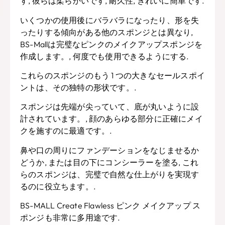
す, 彼らは柔らかいです, 耐久性, きれいに簡単です.
いくつかの使用後にバラバラになったり、形を失
ったりする傾向がある他のスポンジとは異なり,
BS-Mallは完璧なピンクのメイクアップスポンジを
作成します。, 何度でも使用できるようにする.
これらのスポンジのもう 1 つの大きなセールスポイ
ントは、その独特の形状です。.
スポンジは先端が尖っていて、底が丸いように設
計されています。, 顔のあらゆる部分に正確にメイ
クを施すのに最適です。.
鼻や口の周りにファンデーションをなじませるか
どうか, または目の下にコンシーラーを塗る, これ
らのスポンジは、完璧で自然な仕上がりを実現す
るのに役立ちます。.
BS-MALL Create Flawless ピンク メイクアップ ス
ポンジも非常に多用途です.