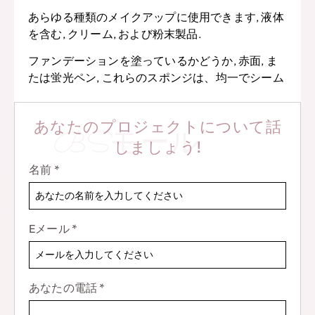
あらゆる種類のメイクアップに使用できます, 液体
を含む, クリーム, および粉末製品.
ファンデーションを塗っているかどうか, 赤面, ま
たは蛍光ペン, これらのスポンジは、均一でシーム
レスな塗布を実現するのに役立ちます。.
全体, BS-MALL Create Flawless ピンク メイクアッ
あなたのプロジェクトについて話
BSモール
プ スポンジは、完璧なメイクアップを目指す人に
しましょう!
とっての必需品です。.
名前
*
高品質な構造により、, 独特の形状, および汎用性,
これらのスポンジはあなたのメイクアップルーチ
ンの定番になるはずです.
Eメール
*
では、なぜ待つのか? 今すぐセットを注文して、そ
の違いをご自身で体験してください!
あなたの電話
*