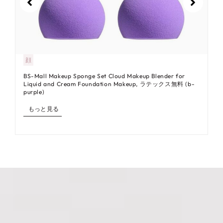
顔
BS-Mall Makeup Sponge Set Cloud Makeup Blender for
Liquid and Cream Foundation Makeup, ラテックス無料 (b-
purple)
もっと見る