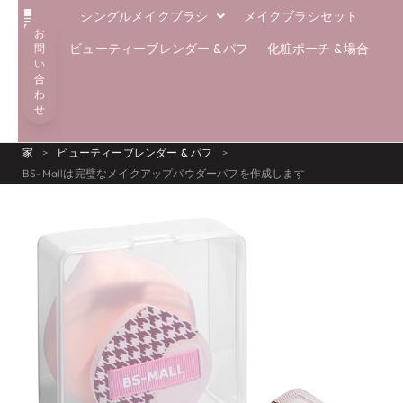
シングルメイクブラシ
メイクブラシセット
お
解決
エコブラシ
専門知識
私たちについて
ブログ
ビューティーブレンダー & パフ
化粧ポーチ & 場合
問
い
合
わ
せ
家
>
ビューティーブレンダー & パフ
>
BS-Mallは完璧なメイクアップパウダーパフを作成します