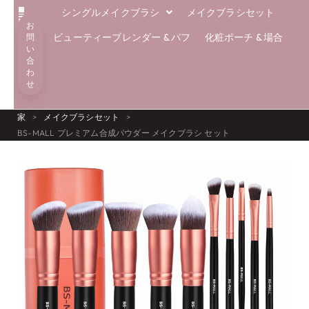
シングルメイクブラシ
メイクブラシセット
お
解決
エコブラシ
専門知識
私たちについて
ブログ
ビューティーブレンダー & パフ
化粧ポーチ & 場合
問
い
合
わ
せ
家
>
メイクブラシセット
>
BS-MALL プレミアム合成パウダー メイクブラシ セット