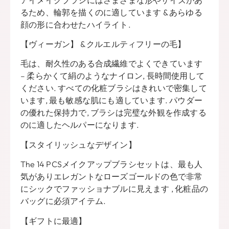
るため、輪郭を描くのに適しています & あらゆる
顔の形に合わせたハイライト.
【ヴィーガン】 & クルエルティフリーの毛】
毛は、耐久性のある合成繊維でよくできています
– 柔らかくて絹のようなナイロン, 長時間使用して
ください. すべての化粧ブラシはきれいで密集して
います, 最も敏感な肌にも適しています. パウダー
の優れた保持力で, ブラシは完璧な外観を作成する
のに適したヘルパーになります.
【スタイリッシュなデザイン】
The
14 PCSメイクアップブラシセットは、最も人
気がありエレガントなローズゴールドの色で非常
にシックでファッショナブルに見えます , 化粧品の
バッグに必須アイテム.
【ギフトに最適】