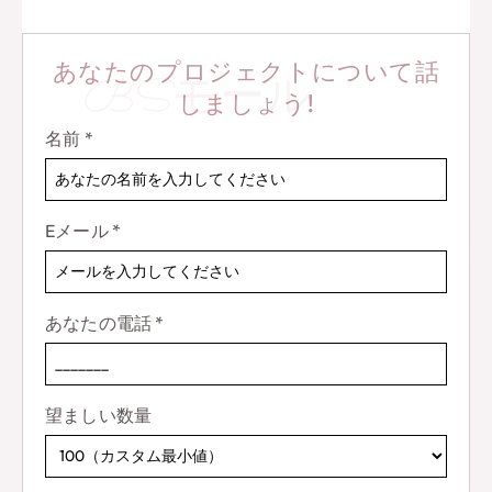
あなたのプロジェクトについて話
BSモール
しましょう!
名前
*
Eメール
*
あなたの電話
*
望ましい数量