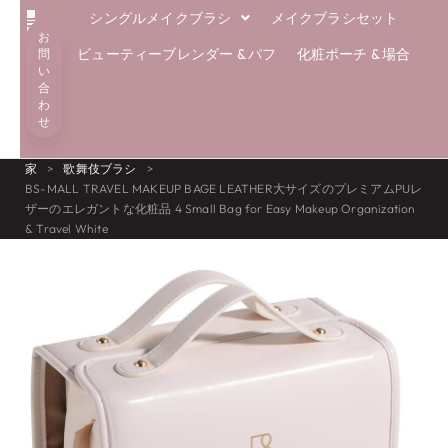
シングルメイクブラシ
メイクブラシセット
お
解決
エコブラシ
専門知識
私たちについて
ブログ
ビューティーブレンダー & パフ
化粧ポーチ & 場合
問
い
合
わ
せ
家
>
歌舞伎ブラシ
>
BS-MALL TRAVEL MAKEUP BAGE LEATHER大サイズのプレミアムPUレ
ザーのエレガントな化粧品 4
Small Bag for Easy Makeup Organization
& Travel White