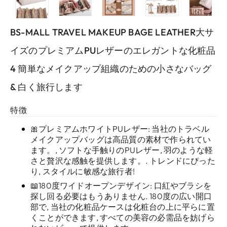
BS-MALL TRAVEL MAKEUP BAGE LEATHER大サ
イズのプレミアムPUレザーのエレガントな化粧品
4 簡単なメイクアップ組織のための小さなバッグ
& 白く旅行します
特徴
🎀プレミアムホワイトPUレザー: 当社のトラベル
メイクアップバッグは高品質の素材で作られてい
ます。, ソフトな手触りのPUレザー, 羽のような軽
さと贅沢な感触を提供します。. トレンドにぴった
り, スタイルに敏感な旅行者!
📖180度ワイドオープンデザイン: 口紅やブラシを
探し回る必要はもうありません. 180度の広い開口
部で, 当社の化粧品ケースは化粧台の上に平らに置
くことができます, すべての美容の必需品を妨げら