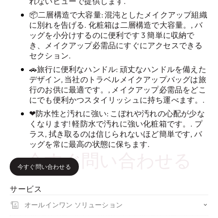
れないビューで提供します.
📦二層構造で大容量: 混沌としたメイクアップ組織
に別れを告げる. 化粧箱は二層構造で大容量。, バ
ッグを小分けするのに便利です 3 簡単に収納で
き、メイクアップ必需品にすぐにアクセスできる
セクション.
🚗旅行に便利なハンドル: 頑丈なハンドルを備えた
デザイン, 当社のトラベルメイクアップバッグは旅
行のお供に最適です。, メイクアップ必需品をどこ
にでも便利かつスタイリッシュに持ち運べます。.
❤防水性と汚れに強い: こぼれや汚れの心配が少な
くなります! 軽防水で汚れに強い化粧箱です。. プ
ラス, 拭き取るのは信じられないほど簡単です, バ
ッグを常に最高の状態に保ちます.
今すぐ問い合わせる
今すぐ問い合わせる
サービス
オールインワン ソリューション