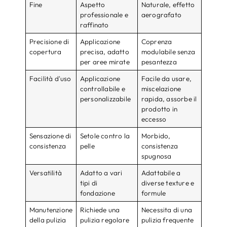
Fine
Aspetto
Naturale, effetto
professionale e
aerografato
raffinato
Precisione di
Applicazione
Coprenza
copertura
precisa, adatto
modulabile senza
per aree mirate
pesantezza
Facilità d'uso
Applicazione
Facile da usare,
controllabile e
miscelazione
personalizzabile
rapida, assorbe il
prodotto in
eccesso
Sensazione di
Setole contro la
Morbido,
consistenza
pelle
consistenza
spugnosa
Versatilità
Adatto a vari
Adattabile a
tipi di
diverse texture e
fondazione
formule
Manutenzione
Richiede una
Necessita di una
della pulizia
pulizia regolare
pulizia frequente