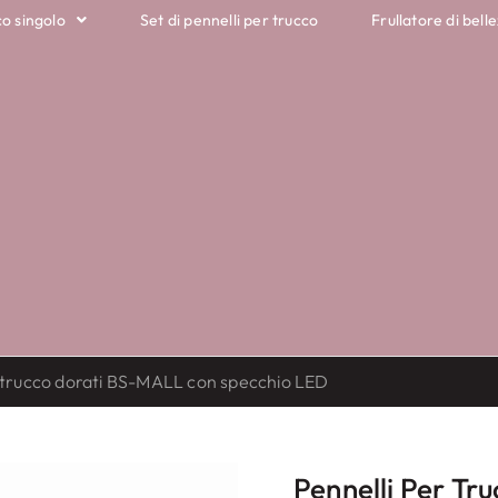
co singolo
Set di pennelli per trucco
Frullatore di belle
r trucco dorati BS-MALL con specchio LED
Pennelli Per T