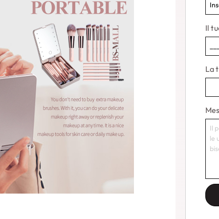
Il t
La 
Mes