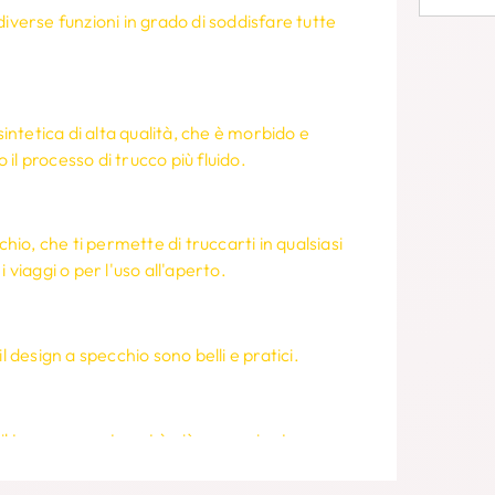
iverse funzioni in grado di soddisfare tutte
sintetica di alta qualità, che è morbido e
il processo di trucco più fluido.
o, che ti permette di truccarti in qualsiasi
iaggi o per l'uso all'aperto.
l design a specchio sono belli e pratici.
 il trucco, questo set è più conveniente e
ualità.