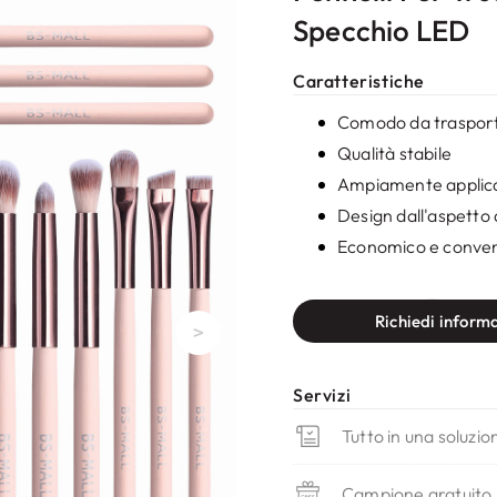
Specchio LED
Caratteristiche
Comodo da traspor
Qualità stabile
Ampiamente applica
Design dall'aspetto
Economico e conve
Richi
Richiedi inform
>
Servizi
Tutto in una soluzio
Campione gratuito