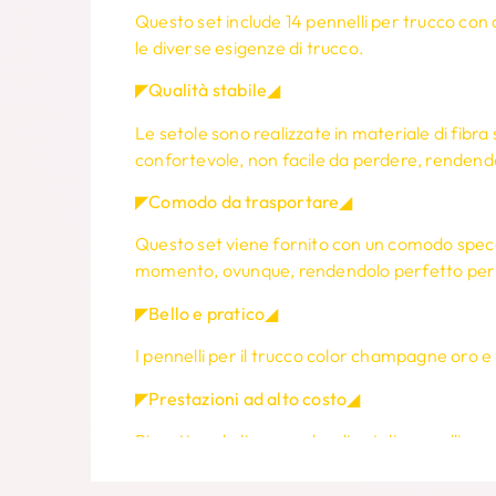
Questo set include 14 pennelli per trucco con d
le diverse esigenze di trucco.
◤Qualità stabile◢
Le setole sono realizzate in materiale di fibra 
confortevole, non facile da perdere, rendendo 
◤Comodo da trasportare◢
Questo set viene fornito con un comodo specchi
momento, ovunque, rendendolo perfetto per i v
◤Bello e pratico◢
I pennelli per il trucco color champagne oro e i
◤Prestazioni ad alto costo◢
Rispetto ad altre marche di set di pennelli per
offre comunque un'esperienza utente di alta q