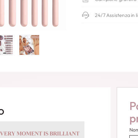
24/7 Assistenza in l
P
o
p
No