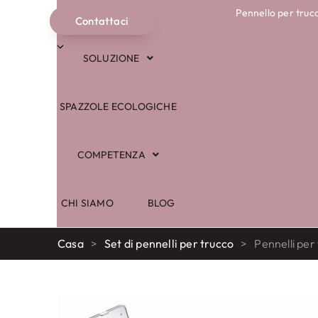
Pennello per truc
NEGOZIO
Contattaci
Italiano
SOLUZIONE
SPAZZOLE ECOLOGICHE
COMPETENZA
CHI SIAMO
BLOG
Casa
>
Set di pennelli per trucco
>
Pennelli pe