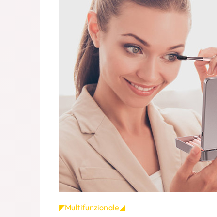
◤Multifunzionale◢