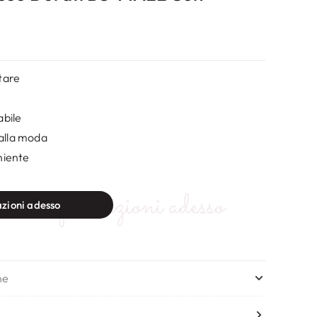
tare
bile
 alla moda
niente
edi informazioni adesso
azioni adesso
ne