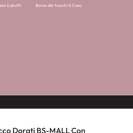
zza & sbuffi
Borsa dei trucchi & Caso
rucco Dorati BS-MALL Con