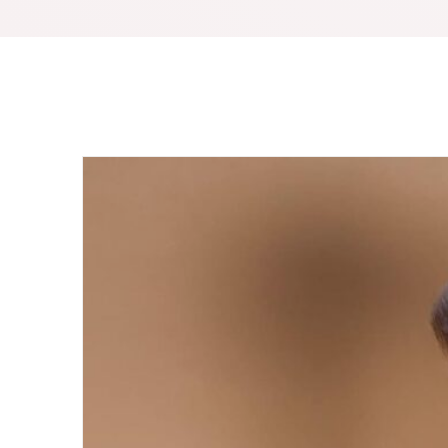
Il set di pennelli per trucco oro champagne d
di strumenti per il trucco di alta qualità. Que
diverse funzioni, come il pennello per fondo
labbra, ecc. Le setole sono realizzate in materi
morbido e confortevole, non facile da perdere
Inoltre, questo set viene fornito anche con 
truccarti in qualsiasi momento, ovunque, rend
all'aperto.