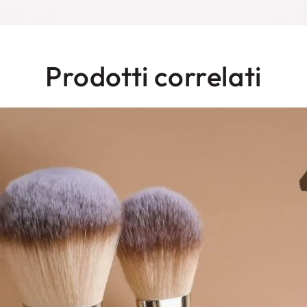
a 14 pezzi di BS-MALL con specchio è un set
sto set include 14 pennelli per il trucco con
tinta, pennello per ombretto, pennello per
ale di fibra sintetica di alta qualità, che è
Prodotti correlati
, rendendo il processo di trucco più fluido.
un comodo specchio, che ti permette di
endolo perfetto per i viaggi o per l'uso