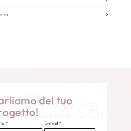
inea
Centro
arliamo del tuo
commerciale Bs
rogetto!
me
*
E-mail
*