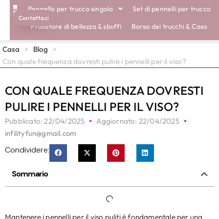
Pennello per trucco singolo
Set di pennelli per trucco
Contattaci
SPAZZOLE ECOLOGICHE
Frullatore di bellezza & sbuffi
Borsa dei trucchi & Caso
Casa
>
Blog
>
Con quale frequenza dovresti pulire i pennelli per il viso?
CON QUALE FREQUENZA DOVRESTI
PULIRE I PENNELLI PER IL VISO?
Pubblicato:
22/04/2025
Aggiornato: 22/04/2025
infilityfun@gmail.com
Condividere:
Sommario
Mantenere i pennelli per il viso puliti è fondamentale per una