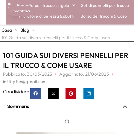
Pennello per trucco singolo
Set di pennelli per trucco
Contattaci
SPAZZOLE ECOLOGICHE
Frullatore di bellezza & sbuffi
Borsa dei trucchi & Caso
Casa
>
Blog
>
101 Guida sui diversi pennelli per il trucco & Come usare
101 GUIDA SUI DIVERSI PENNELLI PER
IL TRUCCO & COME USARE
Pubblicato:
30/03/2023
Aggiornato: 21/06/2023
infilityfun@gmail.com
Condividere:
Sommario