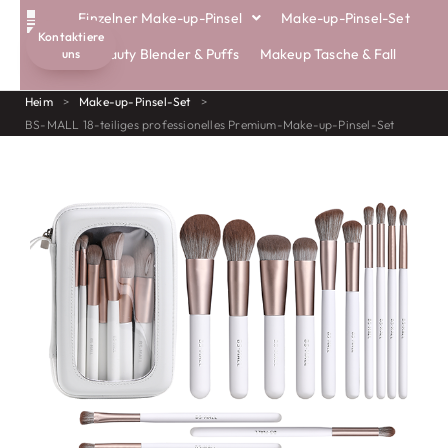
Einzelner Make-up-Pinsel
Make-up-Pinsel-Set
Kontaktiere
Beauty Blender & Puffs
Makeup Tasche & Fall
uns
Heim
>
Make-up-Pinsel-Set
>
BS-MALL 18-teiliges professionelles Premium-Make-up-Pinsel-Set