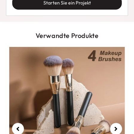
Starten Sie ein Projekt
bekommen.
Wenn es um Ihre Make-up-Routine geht, Sich mit
weniger als Perfektion zufrieden zu geben, ist
einfach keine Option.
Verwandte Produkte
Mit dem 18-teiligen Platinum Professional
Multifunktions-Make-up-Pinselset von BS-MALL,
Sie können Ihr Make-up-Spiel auf ein neues Niveau
bringen.
Erleben Sie die Stabilität, Haltbarkeit, und
Personalisierung, die dieses Pinselset bietet, und
entfalten Sie Ihr wahres Potenzial in der Welt der
Schönheit.
Warten Sie nicht länger mit der Aktualisierung
Ihrer Make-up-Tools.
Holen Sie sich noch heute das 18-teilige Platinum