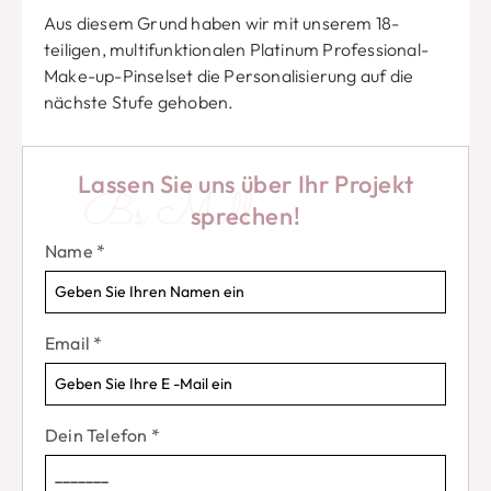
Aus diesem Grund haben wir mit unserem 18-
teiligen, multifunktionalen Platinum Professional-
Make-up-Pinselset die Personalisierung auf die
nächste Stufe gehoben.
Wir bieten verschiedene Pinselformen und -
größen an, So können Sie Ihre Make-up-
Lassen Sie uns über Ihr Projekt
Bs Mall
Anwendung individuell an Ihre Bedürfnisse
sprechen!
anpassen.
Name
*
Egal, ob Sie ein Make-up-Neuling oder ein
erfahrener Profi sind, Mit diesem Pinselset sind Sie
bestens gerüstet.
Email
*
Aber was das 18-teilige Platinum Professional
Multifunktions-Make-up-Pinselset von BS-MALL
wirklich von der Konkurrenz abhebt, ist sein
Dein Telefon
*
Engagement für die individuelle Anpassung.
Wir glauben, dass das Auftragen von Make-up Ihre