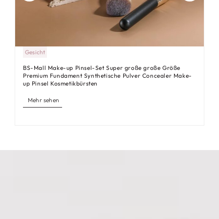
Professional Multifunktions-Make-up-Pinselset von
BS-MALL und entdecken Sie eine Welt voller
endloser Möglichkeiten.
Qualität, Anpassung, und Wert erwarten Sie.
Gesicht
Umfassen Sie Exzellenz, umarme BS-MALL.
BS-Mall Make-up Pinsel-Set Super große große Größe
Premium Fundament Synthetische Pulver Concealer Make-
up Pinsel Kosmetikbürsten
Mehr sehen